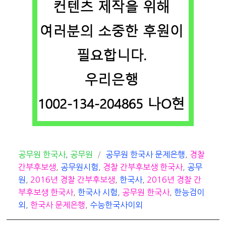
카
태
공무원 한국사
,
공무원
공무원 한국사 문제은행
,
경찰
테
그
간부후보생
,
공무원시험
,
경찰 간부후보생 한국사
,
공무
고
원
,
2016년 경찰 간부후보생
,
한국사
,
2016년 경찰 간
리
부후보생 한국사
,
한국사 시험
,
공무원 한국사
,
한능검이
외
,
한국사 문제은행
,
수능한국사이외