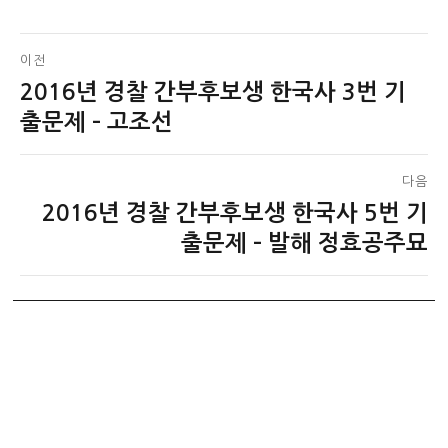
글
이전
2016년 경찰 간부후보생 한국사 3번 기
이
탐
전
출문제 – 고조선
색
글:
다음
2016년 경찰 간부후보생 한국사 5번 기
다
음
출문제 – 발해 정효공주묘
글: