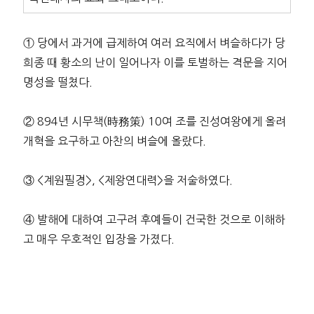
① 당에서 과거에 급제하여 여러 요직에서 벼슬하다가 당
희종 때 황소의 난이 일어나자 이를 토벌하는 격문을 지어
명성을 떨쳤다.
② 894년 시무책(時務策) 10여 조를 진성여왕에게 올려
개혁을 요구하고 아찬의 벼슬에 올랐다.
③ <계원필경>, <제왕연대력>을 저술하였다.
④ 발해에 대하여 고구려 후예들이 건국한 것으로 이해하
고 매우 우호적인 입장을 가졌다.