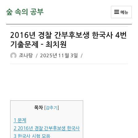
숲 속의 공부
메뉴
2016년 경찰 간부후보생 한국사 4번
기출문제 – 최치원
글
작
조나탕
2025년 11월 3일
쓴
성
이
일
자
목차
[
감추기
]
1
문제
2
2016년 경찰 간부후보생 한국사
3
한국사 시험 모음