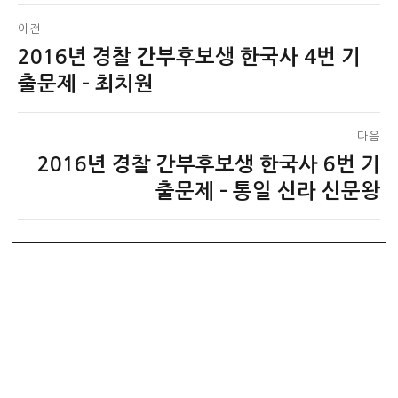
글
이전
2016년 경찰 간부후보생 한국사 4번 기
이
탐
전
출문제 – 최치원
색
글:
다음
2016년 경찰 간부후보생 한국사 6번 기
다
음
출문제 – 통일 신라 신문왕
글: