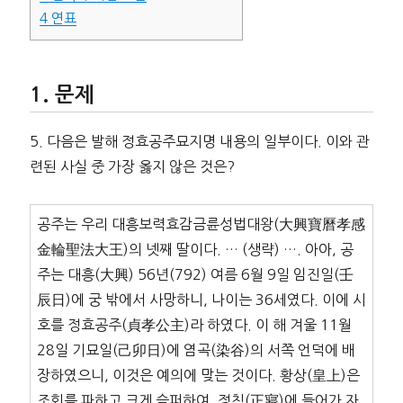
4
연표
문제
5. 다음은 발해 정효공주묘지명 내용의 일부이다. 이와 관
련된 사실 중 가장 옳지 않은 것은?
공주는 우리 대흥보력효감금륜성법대왕(大興寶曆孝感
金輪聖法大王)의 넷째 딸이다. … (생략) …. 아아, 공
주는 대흥(大興) 56년(792) 여름 6월 9일 임진일(壬
辰日)에 궁 밖에서 사망하니, 나이는 36세였다. 이에 시
호를 정효공주(貞孝公主)라 하였다. 이 해 겨울 11월
28일 기묘일(己卯日)에 염곡(染谷)의 서쪽 언덕에 배
장하였으니, 이것은 예의에 맞는 것이다. 황상(皇上)은
조회를 파하고 크게 슬퍼하여, 정침(正寢)에 들어가 자