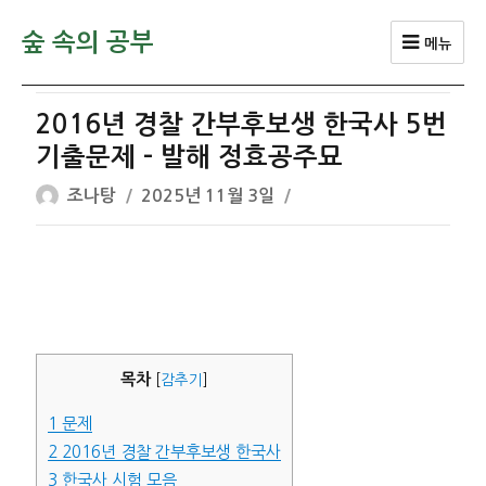
숲 속의 공부
메뉴
2016년 경찰 간부후보생 한국사 5번
기출문제 – 발해 정효공주묘
글
작
조나탕
2025년 11월 3일
쓴
성
이
일
자
목차
[
감추기
]
1
문제
2
2016년 경찰 간부후보생 한국사
3
한국사 시험 모음