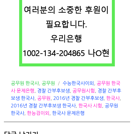
카
태
공무원 한국사
,
공무원
수능한국사이외
,
공무원 한국
테
그
사 문제은행
,
경찰 간부후보생
,
공무원시험
,
경찰 간부후
고
보생 한국사
,
공무원
,
2016년 경찰 간부후보생
,
한국사
,
리
2016년 경찰 간부후보생 한국사
,
한국사 시험
,
공무원
한국사
,
한능검이외
,
한국사 문제은행