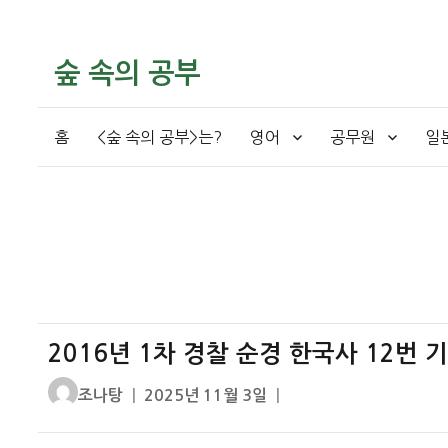
숲 속의 공부
홈
<숲 속의 공부>는?
영어
공무원
일
2016년 1차 경찰 순경 한국사 12번 
글
작
조나탕
2025년 11월 3일
쓴
성
이
일