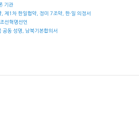
론 기관
, 제1차 한일협약, 정미 7조약, 한·일 의정서
, 조선혁명선언
남북 공동 성명, 남북기본합의서