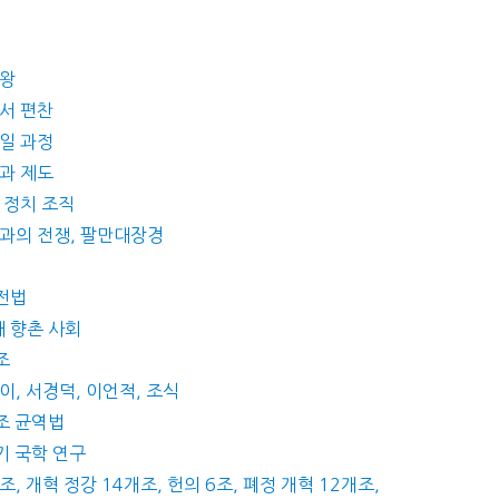
증왕
사서 편찬
통일 과정
시과 제도
앙 정치 조직
몽골과의 전쟁, 팔만대장경
과전법
대 향촌 사회
조
이이, 서경덕, 이언적, 조식
영조 균역법
후기 국학 연구
조, 개혁 정강 14개조, 헌의 6조, 폐정 개혁 12개조,