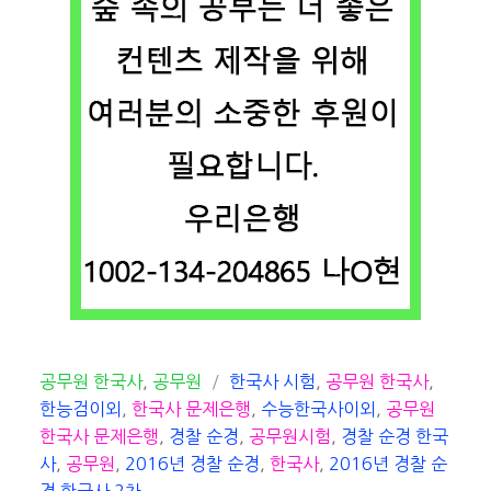
카
태
공무원 한국사
,
공무원
한국사 시험
,
공무원 한국사
,
테
그
한능검이외
,
한국사 문제은행
,
수능한국사이외
,
공무원
고
한국사 문제은행
,
경찰 순경
,
공무원시험
,
경찰 순경 한국
리
사
,
공무원
,
2016년 경찰 순경
,
한국사
,
2016년 경찰 순
경 한국사 2차