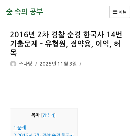
숲 속의 공부
메뉴
2016년 2차 경찰 순경 한국사 14번
기출문제 – 유형원, 정약용, 이익, 허
목
글
작
조나탕
2025년 11월 3일
쓴
성
이
일
자
목차
[
감추기
]
1
문제
2
2016년 2차 경찰 순경 한국사