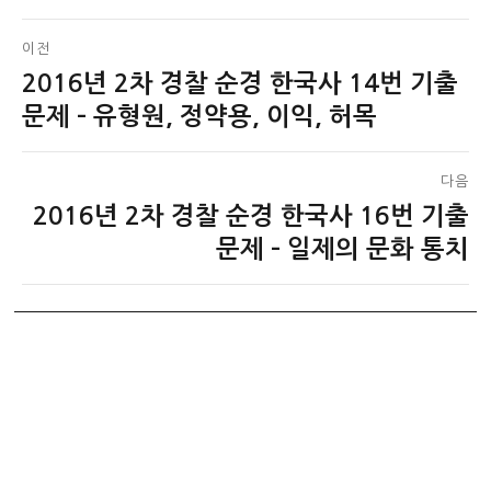
글
이전
2016년 2차 경찰 순경 한국사 14번 기출
이
탐
전
문제 – 유형원, 정약용, 이익, 허목
색
글:
다음
2016년 2차 경찰 순경 한국사 16번 기출
다
음
문제 – 일제의 문화 통치
글: