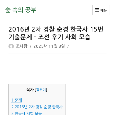
숲 속의 공부
메뉴
2016년 2차 경찰 순경 한국사 15번
기출문제 – 조선 후기 사회 모습
글
작
조나탕
2025년 11월 3일
쓴
성
이
일
자
목차
[
감추기
]
1
문제
2
2016년 2차 경찰 순경 한국사
3
한국사 시험 모음