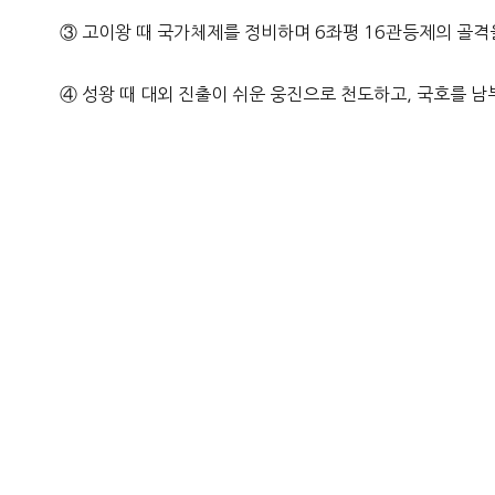
③ 고이왕 때 국가체제를 정비하며 6좌평 16관등제의 골격
④ 성왕 때 대외 진출이 쉬운 웅진으로 천도하고, 국호를 