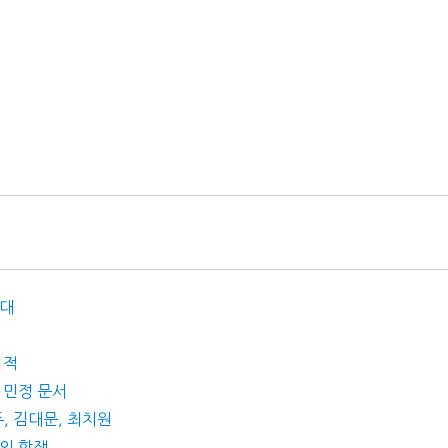
시대
업적
라 민정 문서
두, 김대문, 최치원
대외 항쟁