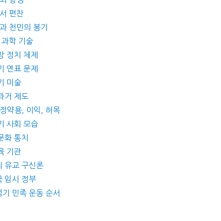
사서 편찬
민과 천민의 봉기
종 과학 기술
중앙 정치 체제
후기 연표 문제
기 미술
 과거 제도
 정약용, 이익, 허목
후기 사회 모습
 문화 통치
육 기관
의 유교 구신론
국 임시 정부
점기 민족 운동 순서