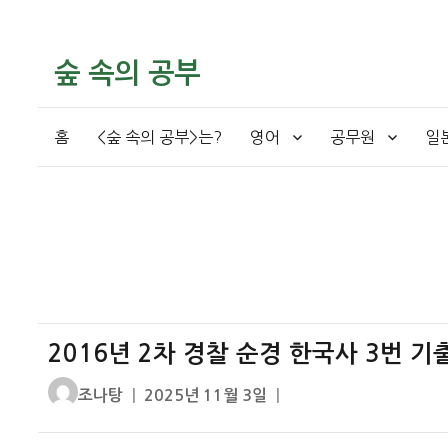
숲 속의 공부
홈
<숲 속의 공부>는?
영어
공무원
일
2016년 2차 경찰 순경 한국사 3번 기
글
작
조나탕
2025년 11월 3일
쓴
성
이
일