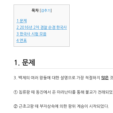
자
목차
[
감추기
]
1
문제
2
2016년 2차 경찰 순경 한국사
3
한국사 시험 모음
4
연표
문제
3. 백제의 여러 왕들에 대한 설명으로 가장 적절하지
것
않은
① 침류왕 때 동진에서 온 마라난타를 통해 불교가 전래되었
② 근초고왕 때 부자상속에 의한 왕위 계승이 시작되었다.