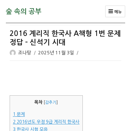
숲 속의 공부
메뉴
2016 계리직 한국사 A책형 1번 문제
정답 – 신석기 시대
글
작
조나탕
2025년 11월 3일
쓴
성
이
일
자
목차
[
감추기
]
1
문제
2
2016년도 우정 9급 계리직 한국사
3
한국사 시험 모음