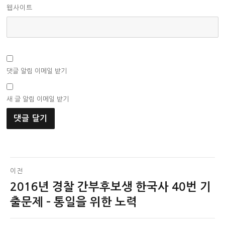
웹사이트
댓글 알림 이메일 받기
새 글 알림 이메일 받기
글
이전
2016년 경찰 간부후보생 한국사 40번 기
이
탐
전
출문제 – 통일을 위한 노력
색
글: