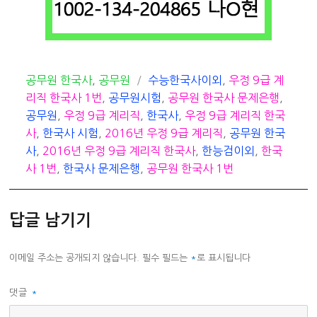
카
태
공무원 한국사
,
공무원
수능한국사이외
,
우정 9급 계
테
그
리직 한국사 1번
,
공무원시험
,
공무원 한국사 문제은행
,
고
공무원
,
우정 9급 계리직
,
한국사
,
우정 9급 계리직 한국
리
사
,
한국사 시험
,
2016년 우정 9급 계리직
,
공무원 한국
사
,
2016년 우정 9급 계리직 한국사
,
한능검이외
,
한국
사 1번
,
한국사 문제은행
,
공무원 한국사 1번
답글 남기기
이메일 주소는 공개되지 않습니다.
필수 필드는
*
로 표시됩니다
댓글
*