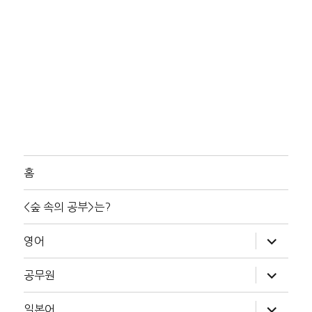
홈
<숲 속의 공부>는?
하
영어
위
메
뉴
하
공무원
확
위
장
메
뉴
하
일본어