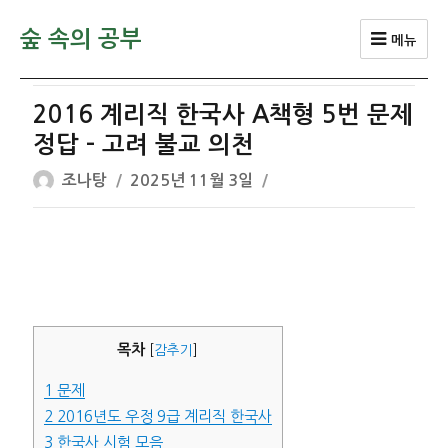
숲 속의 공부
메뉴
2016 계리직 한국사 A책형 5번 문제
정답 – 고려 불교 의천
글
작
조나탕
2025년 11월 3일
쓴
성
이
일
자
목차
[
감추기
]
1
문제
2
2016년도 우정 9급 계리직 한국사
3
한국사 시험 모음