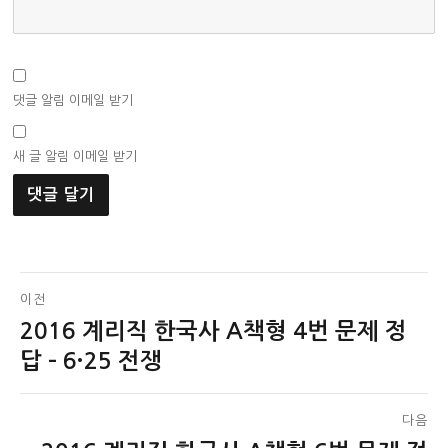
댓글 알림 이메일 받기
새 글 알림 이메일 받기
글
이전
2016 계리직 한국사 A책형 4번 문제 정
이
탐
전
답 – 6·25 전쟁
색
글:
다음