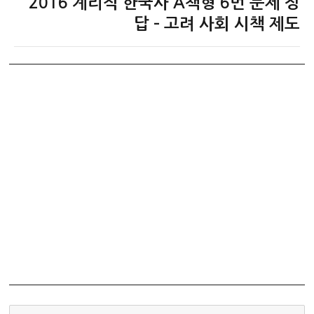
2016 계리직 한국사 A책형 6번 문제 정
다
음
답 – 고려 사회 시책 제도
글: