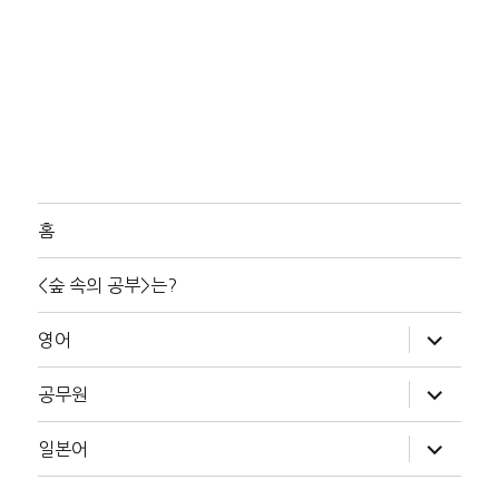
홈
<숲 속의 공부>는?
하
영어
위
메
뉴
하
공무원
확
위
장
메
뉴
하
일본어
확
위
장
메
뉴