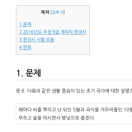
자
목차
[
감추기
]
1
문제
2
2016년도 우정 9급 계리직 한국사
3
한국사 시험 모음
4
연표
문제
문 8. 다음과 같은 생활 풍습이 있는 초기 국가에 대한 설명
해마다 씨를 뿌리고 난 뒤인 5월과 곡식을 거두어들인 10
부르고 술을 마시면서 밤낮으로 즐겼다.