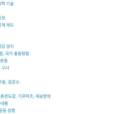
과학 기술
의천
시책 제도
붕당 정치
형령, 국가 총동원법
 운동
, 고사
운동, 집강소
, 훈련도감, 기유약조, 제승방략
홍대용
 공동 성명