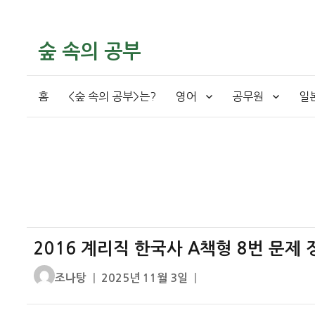
숲 속의 공부
홈
<숲 속의 공부>는?
영어
공무원
일
2016 계리직 한국사 A책형 8번 문제 
글
작
조나탕
2025년 11월 3일
쓴
성
이
일