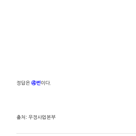
정답은
이다.
④번
출처: 우정사업본부