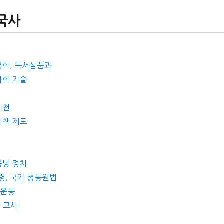
한국사
대
 국학, 독서삼품과
과학 기술
의천
시책 제도
붕당 정치
형령, 국가 총동원법
 운동
, 고사