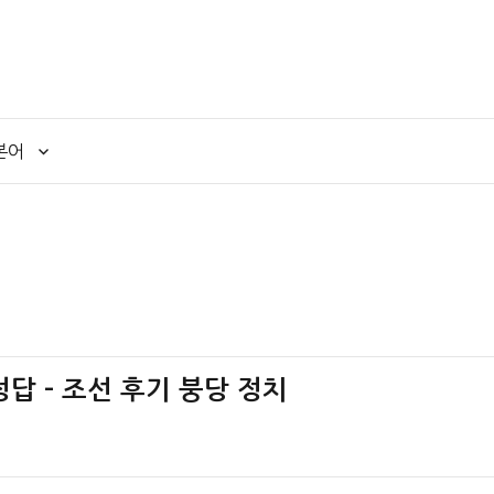
본어
정답 – 조선 후기 붕당 정치