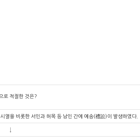
용으로 적절한 것은?
시열을 비롯한 서인과 허목 등 남인 간에 예송(禮訟)이 발생하였다.
↓