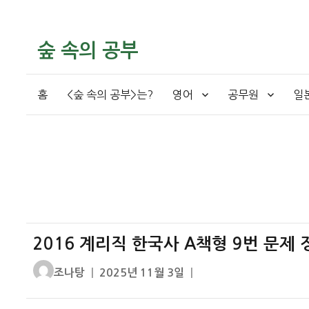
숲 속의 공부
홈
<숲 속의 공부>는?
영어
공무원
일
2016 계리직 한국사 A책형 9번 문제 
글
작
조나탕
2025년 11월 3일
쓴
성
이
일