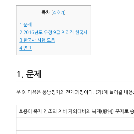
자
목차
[
감추기
]
1
문제
2
2016년도 우정 9급 계리직 한국사
3
한국사 시험 모음
4
연표
문제
문 9. 다음은 붕당정치의 전개과정이다. (가)에 들어갈 내
효종이 죽자 인조의 계비 자의대비의 복제(服制) 문제로 송