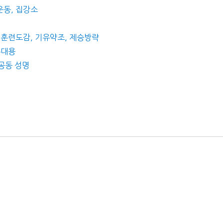
운동, 집강소
, 훈련도감, 기유약조, 제승방략
홍대용
 공동 성명