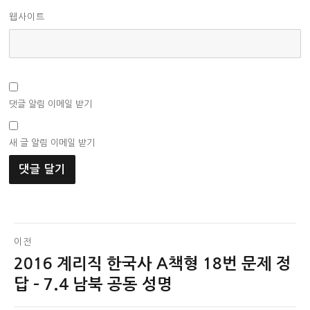
웹사이트
댓글 알림 이메일 받기
새 글 알림 이메일 받기
글
이전
2016 계리직 한국사 A책형 18번 문제 정
이
탐
전
답 – 7.4 남북 공동 성명
색
글: