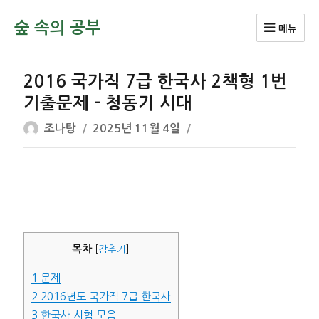
숲 속의 공부
메뉴
2016 국가직 7급 한국사 2책형 1번
기출문제 – 청동기 시대
글
작
조나탕
2025년 11월 4일
쓴
성
이
일
자
목차
[
감추기
]
1
문제
2
2016년도 국가직 7급 한국사
3
한국사 시험 모음