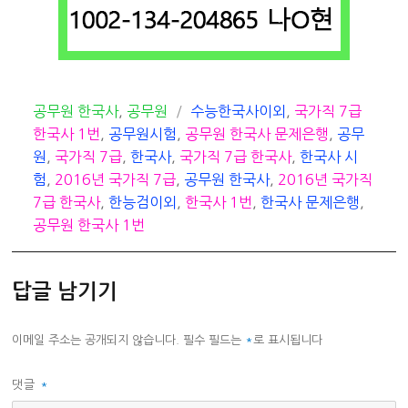
카
태
공무원 한국사
,
공무원
수능한국사이외
,
국가직 7급
테
그
한국사 1번
,
공무원시험
,
공무원 한국사 문제은행
,
공무
고
원
,
국가직 7급
,
한국사
,
국가직 7급 한국사
,
한국사 시
리
험
,
2016년 국가직 7급
,
공무원 한국사
,
2016년 국가직
7급 한국사
,
한능검이외
,
한국사 1번
,
한국사 문제은행
,
공무원 한국사 1번
답글 남기기
이메일 주소는 공개되지 않습니다.
필수 필드는
*
로 표시됩니다
댓글
*