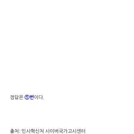
정답은
이다.
①번
출처: 인사혁신처 사이버국가고시센터