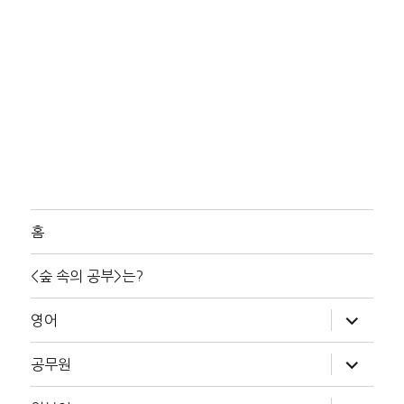
홈
<숲 속의 공부>는?
하
영어
위
메
뉴
하
공무원
확
위
장
메
뉴
하