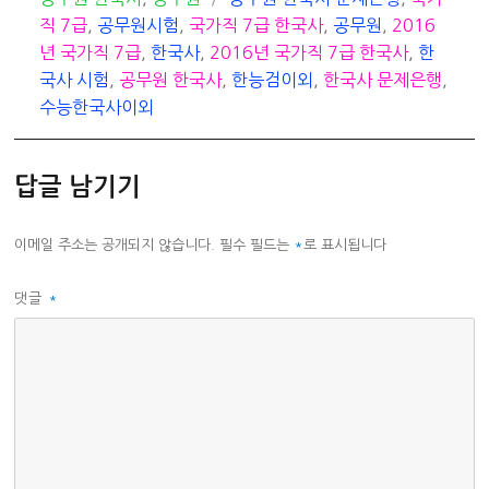
테
그
직 7급
,
공무원시험
,
국가직 7급 한국사
,
공무원
,
2016
고
년 국가직 7급
,
한국사
,
2016년 국가직 7급 한국사
,
한
리
국사 시험
,
공무원 한국사
,
한능검이외
,
한국사 문제은행
,
수능한국사이외
답글 남기기
이메일 주소는 공개되지 않습니다.
필수 필드는
*
로 표시됩니다
댓글
*