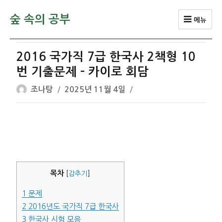
숲 속의 공부
메뉴
2016 국가직 7급 한국사 2책형 10
번 기출문제 – 카이로 회담
글
작
조나탕
2025년 11월 4일
쓴
성
이
일
자
목차
[
감추기
]
1
문제
2
2016년도 국가직 7급 한국사
3
한국사 시험 모음