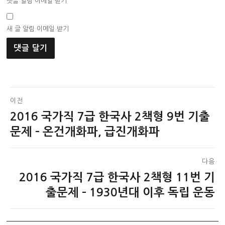
댓글 알림 이메일 받기
새 글 알림 이메일 받기
글
이전
2016 국가직 7급 한국사 2책형 9번 기출
이
탐
전
문제 – 온건개화파, 급진개화파
색
글:
다음
2016 국가직 7급 한국사 2책형 11번 기
다
음
출문제 – 1930년대 이후 독립 운동
글: