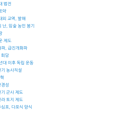
대 법전
 조약
대외 교역, 발해
 난, 임술 농민 봉기
왕
운 제도
개화파, 급진개화파
로 회담
0년대 이후 독립 운동
 전기 농사직설
개혁
 상경성
전기 군사 제도
신라 토지 제도
 주심포, 다포식 양식
원