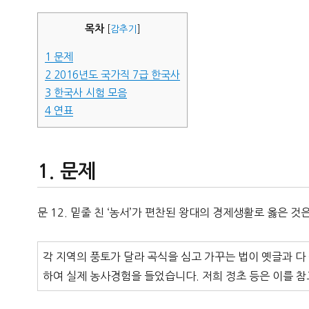
자
목차
[
감추기
]
1
문제
2
2016년도 국가직 7급 한국사
3
한국사 시험 모음
4
연표
문제
문 12. 밑줄 친 ‘농서’가 편찬된 왕대의 경제생활로 옳은 것
각 지역의 풍토가 달라 곡식을 심고 가꾸는 법이 옛글과 다
하여 실제 농사경험을 들었습니다. 저희 정초 등은 이를 