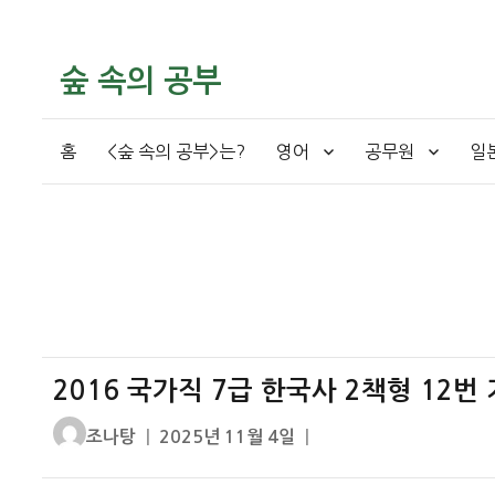
숲 속의 공부
홈
<숲 속의 공부>는?
영어
공무원
일
2016 국가직 7급 한국사 2책형 12번
글
작
조나탕
2025년 11월 4일
쓴
성
이
일