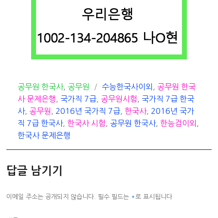
카
태
공무원 한국사
,
공무원
수능한국사이외
,
공무원 한국
테
그
사 문제은행
,
국가직 7급
,
공무원시험
,
국가직 7급 한국
고
사
,
공무원
,
2016년 국가직 7급
,
한국사
,
2016년 국가
리
직 7급 한국사
,
한국사 시험
,
공무원 한국사
,
한능검이외
,
한국사 문제은행
답글 남기기
이메일 주소는 공개되지 않습니다.
필수 필드는
*
로 표시됩니다