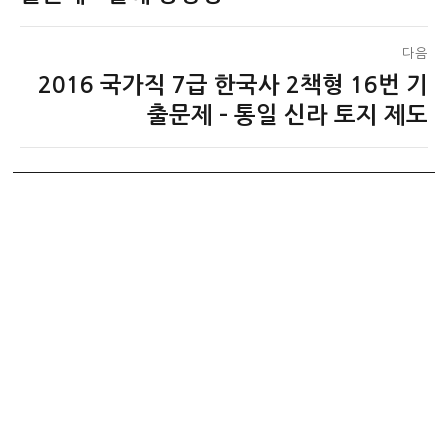
색
글:
다음
2016 국가직 7급 한국사 2책형 16번 기
다
음
출문제 – 통일 신라 토지 제도
글: