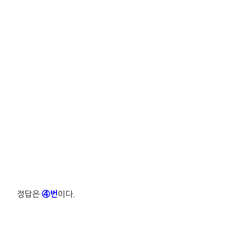
정답은
이다.
④번