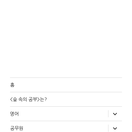
홈
<숲 속의 공부>는?
하
영어
위
메
뉴
하
공무원
확
위