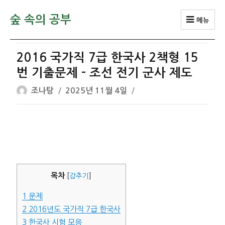
숲 속의 공부
메뉴
2016 국가직 7급 한국사 2책형 15
번 기출문제 – 조선 전기 군사 제도
글
작
조나탕
2025년 11월 4일
쓴
성
이
일
자
목차
[
감추기
]
1
문제
2
2016년도 국가직 7급 한국사
3
한국사 시험 모음