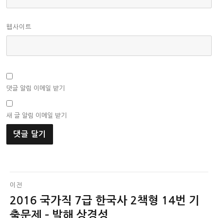
웹사이트
댓글 알림 이메일 받기
새 글 알림 이메일 받기
글
이전
2016 국가직 7급 한국사 2책형 14번 기
이
탐
전
출문제 – 발해 상경성