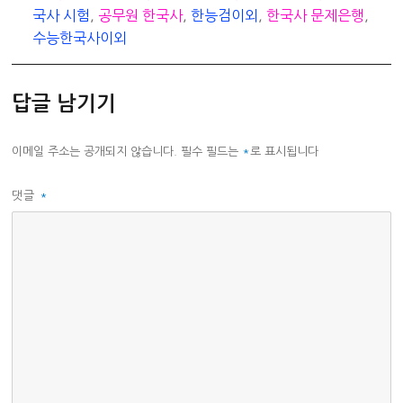
리
국사 시험
,
공무원 한국사
,
한능검이외
,
한국사 문제은행
,
수능한국사이외
답글 남기기
이메일 주소는 공개되지 않습니다.
필수 필드는
*
로 표시됩니다
댓글
*