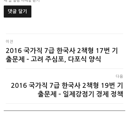
새 글 알림 이메일 받기
글
이전
2016 국가직 7급 한국사 2책형 17번 기
이
탐
전
출문제 – 고려 주심포, 다포식 양식
색
글:
다음
2016 국가직 7급 한국사 2책형 19번 기
다
음
출문제 – 일제강점기 경제 정책
글: