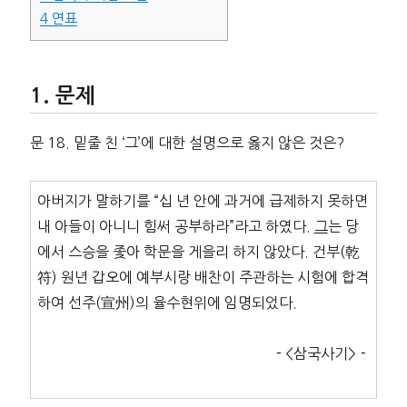
4
연표
문제
문 18. 밑줄 친 ‘그’에 대한 설명으로 옳지 않은 것은?
아버지가 말하기를 “십 년 안에 과거에 급제하지 못하면
내 아들이 아니니 힘써 공부하라”라고 하였다.
그
는 당
에서 스승을 좇아 학문을 게을리 하지 않았다. 건부(乾
符) 원년 갑오에 예부시랑 배찬이 주관하는 시험에 합격
하여 선주(宣州)의 율수현위에 임명되었다.
－<삼국사기>－