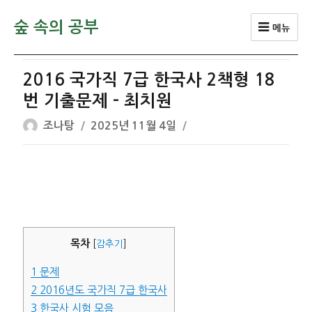
숲 속의 공부
메뉴
2016 국가직 7급 한국사 2책형 18
번 기출문제 – 최치원
글
작
조나탕
2025년 11월 4일
쓴
성
이
일
자
목차
[
감추기
]
1
문제
2
2016년도 국가직 7급 한국사
3
한국사 시험 모음