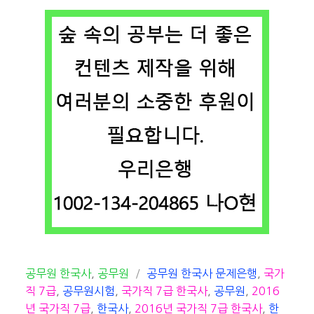
카
태
공무원 한국사
,
공무원
공무원 한국사 문제은행
,
국가
테
그
직 7급
,
공무원시험
,
국가직 7급 한국사
,
공무원
,
2016
고
년 국가직 7급
,
한국사
,
2016년 국가직 7급 한국사
,
한