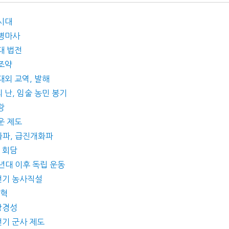
 시대
도병마사
대 법전
 조약
대외 교역, 발해
 난, 임술 농민 봉기
왕
운 제도
개화파, 급진개화파
로 회담
0년대 이후 독립 운동
 전기 농사직설
개혁
 상경성
전기 군사 제도