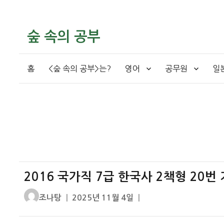
숲 속의 공부
홈
<숲 속의 공부>는?
영어
공무원
일
2016 국가직 7급 한국사 2책형 20번
글
작
조나탕
2025년 11월 4일
쓴
성
이
일