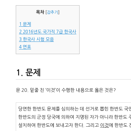
자
목차
[
감추기
]
1
문제
2
2016년도 국가직 7급 한국사
3
한국사 시험 모음
4
연표
문제
문 20. 밑줄 친 ‘이것’이 수행한 내용으로 옳은 것은?
당면한 한반도 문제를 심의하는 데 선거로 뽑힌 한반도 국민
한반도의 군정 당국에 의하여 지명된 자가 아니라 한반도
설치하여 한반도에 보내고자 한다. 그리고
이것
에 한반도 