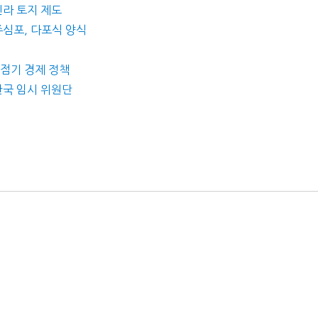
신라 토지 제도
 주심포, 다포식 양식
원
강점기 경제 정책
 한국 임시 위원단