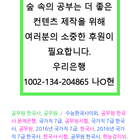
카
태
공무원 한국사
,
공무원
수능한국사이외
,
공무원 한국
테
그
사 문제은행
,
국가직 7급
,
공무원시험
,
국가직 7급 한국
고
사
,
공무원
,
2016년 국가직 7급
,
한국사
,
2016년 국가
리
직 7급 한국사
,
한국사 시험
,
공무원 한국사
,
한능검이외
,