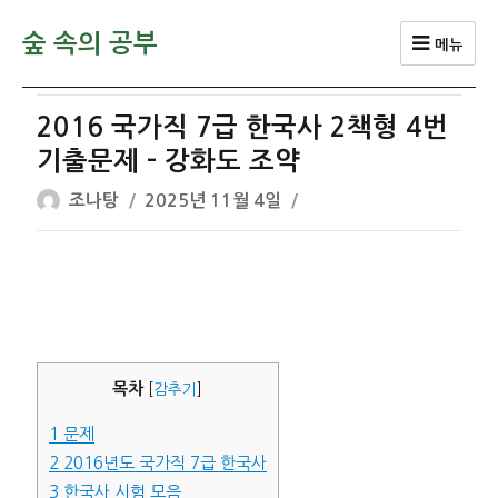
숲 속의 공부
메뉴
2016 국가직 7급 한국사 2책형 4번
기출문제 – 강화도 조약
글
작
조나탕
2025년 11월 4일
쓴
성
이
일
자
목차
[
감추기
]
1
문제
2
2016년도 국가직 7급 한국사
3
한국사 시험 모음