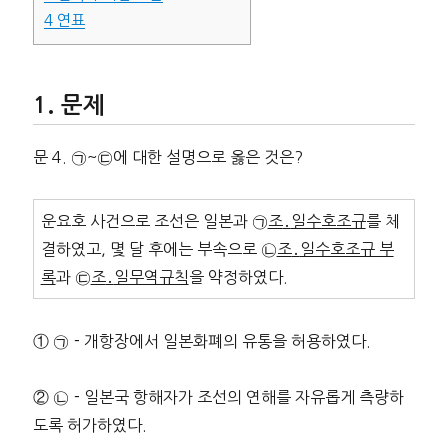
4
연표
문제
문 4. ㉠~㉢에 대한 설명으로 옳은 것은?
운요호 사건으로 조선은 일본과 ㉠
조
․
일수호조규
를 체
결하였고, 몇 달 후에는 부속으로 ㉡
조
․
일수호조규 부
록
과 ㉢
조
․
일무역규칙
을 약정하였다.
① ㉠－개항장에서 일본화폐의 유통을 허용하였다.
② ㉡－일본국 항해자가 조선의 연해를 자유롭게 측량하
도록 허가하였다.