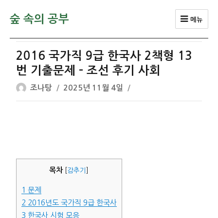
숲 속의 공부
메뉴
2016 국가직 9급 한국사 2책형 13
번 기출문제 – 조선 후기 사회
글
작
조나탕
2025년 11월 4일
쓴
성
이
일
자
목차
[
감추기
]
1
문제
2
2016년도 국가직 9급 한국사
3
한국사 시험 모음