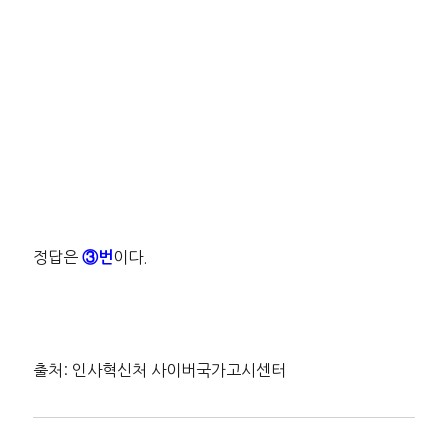
정답은
이다.
③번
출처: 인사혁신처 사이버국가고시센터