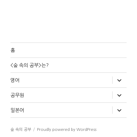
홈
<숲 속의 공부>는?
하
영어
위
메
뉴
하
공무원
확
위
장
메
뉴
하
일본어
확
위
장
메
뉴
확
숲 속의 공부
Proudly powered by WordPress
장