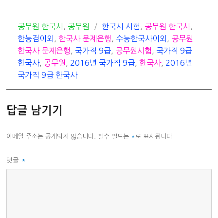
카
태
공무원 한국사
,
공무원
한국사 시험
,
공무원 한국사
,
테
그
한능검이외
,
한국사 문제은행
,
수능한국사이외
,
공무원
고
한국사 문제은행
,
국가직 9급
,
공무원시험
,
국가직 9급
리
한국사
,
공무원
,
2016년 국가직 9급
,
한국사
,
2016년
국가직 9급 한국사
답글 남기기
이메일 주소는 공개되지 않습니다.
필수 필드는
*
로 표시됩니다
댓글
*