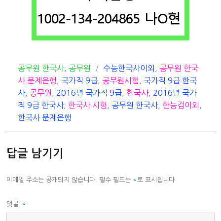
카
태
공무원 한국사
,
공무원
수능한국사이외
,
공무원 한국
테
그
사 문제은행
,
국가직 9급
,
공무원시험
,
국가직 9급 한국
고
사
,
공무원
,
2016년 국가직 9급
,
한국사
,
2016년 국가
리
직 9급 한국사
,
한국사 시험
,
공무원 한국사
,
한능검이외
,
한국사 문제은행
답글 남기기
이메일 주소는 공개되지 않습니다.
필수 필드는
*
로 표시됩니다
댓글
*