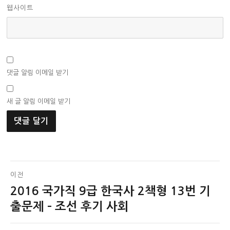
웹사이트
댓글 알림 이메일 받기
새 글 알림 이메일 받기
글
이전
2016 국가직 9급 한국사 2책형 13번 기
이
탐
전
출문제 – 조선 후기 사회
색
글: