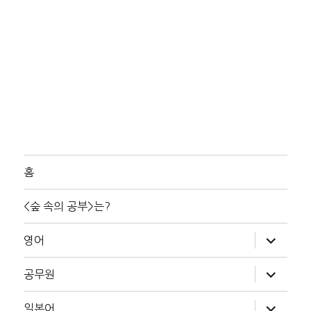
홈
<숲 속의 공부>는?
하
영어
위
메
뉴
하
공무원
확
위
장
메
뉴
하
일본어