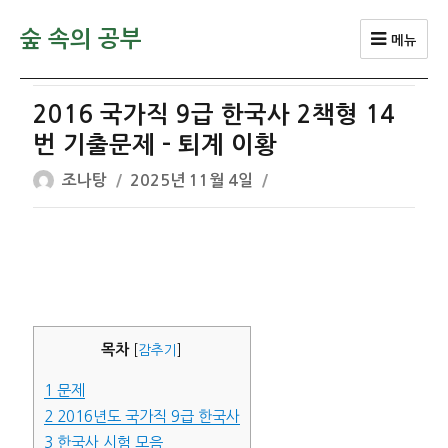
숲 속의 공부
메뉴
2016 국가직 9급 한국사 2책형 14
번 기출문제 – 퇴계 이황
글
작
조나탕
2025년 11월 4일
쓴
성
이
일
자
목차
[
감추기
]
1
문제
2
2016년도 국가직 9급 한국사
3
한국사 시험 모음