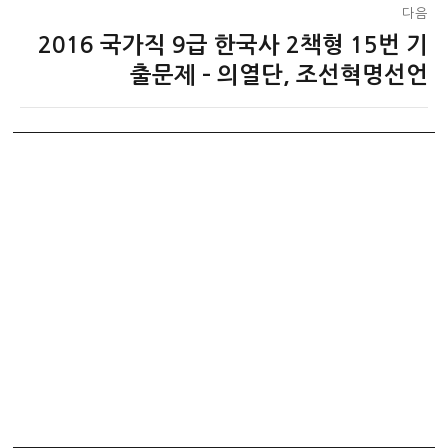
다음
2016 국가직 9급 한국사 2책형 15번 기
다
음
출문제 – 의열단, 조선혁명선언
글: