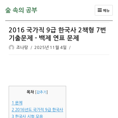
숲 속의 공부
메뉴
2016 국가직 9급 한국사 2책형 7번
기출문제 – 백제 연표 문제
글
작
조나탕
2025년 11월 4일
쓴
성
이
일
자
목차
[
감추기
]
1
문제
2
2016년도 국가직 9급 한국사
3
한국사 시험 모음