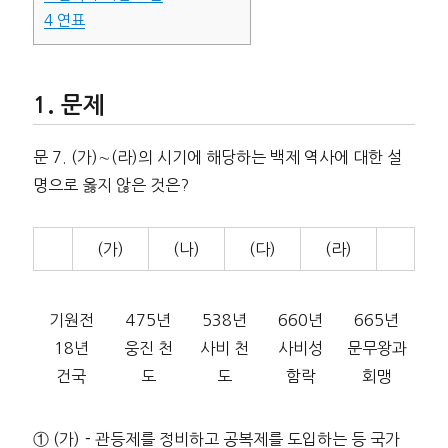
4
연표
문제
문 7. (가)∼(라)의 시기에 해당하는 백제 역사에 대한 설
명으로 옳지 않은 것은?
(가)
(나)
(다)
(라)
기원전
475년
538년
660년
665년
18년
웅진 천
사비 천
사비성
문무왕과
건국
도
도
함락
회맹
① (가)－관등제를 정비하고 공복제를 도입하는 등 국가