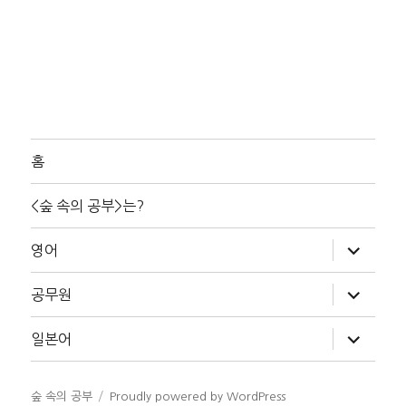
홈
<숲 속의 공부>는?
하
영어
위
메
뉴
하
공무원
확
위
장
메
뉴
하
일본어
확
위
장
메
뉴
확
숲 속의 공부
Proudly powered by WordPress