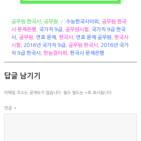
카
태
공무원 한국사
,
공무원
수능한국사이외
,
공무원 한국
테
그
사 문제은행
,
국가직 9급
,
공무원시험
,
국가직 9급 한국
고
사
,
공무원
,
연표 문제
,
한국사
,
연표 문제 공무원
,
한국사
리
시험
,
2016년 국가직 9급
,
공무원 한국사
,
2016년 국가
직 9급 한국사
,
한능검이외
,
한국사 문제은행
답글 남기기
이메일 주소는 공개되지 않습니다.
필수 필드는
*
로 표시됩니다
댓글
*