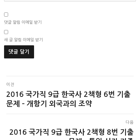
댓글 알림 이메일 받기
새 글 알림 이메일 받기
글
이전
2016 국가직 9급 한국사 2책형 6번 기출
이
탐
전
문제 – 개항기 외국과의 조약
색
글:
다음
2016 국가직 9급 한국사 2책형 8번 기출
다