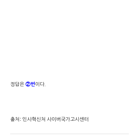
정답은
이다.
②번
출처: 인사혁신처 사이버국가고시센터