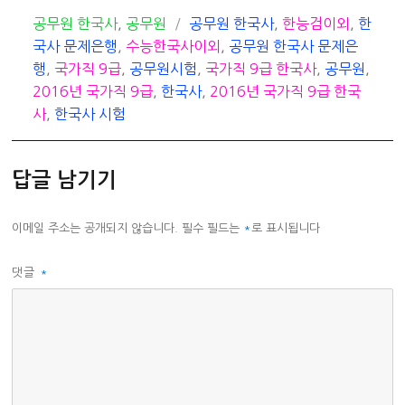
카
태
공무원 한국사
,
공무원
공무원 한국사
,
한능검이외
,
한
테
그
국사 문제은행
,
수능한국사이외
,
공무원 한국사 문제은
고
행
,
국가직 9급
,
공무원시험
,
국가직 9급 한국사
,
공무원
,
리
2016년 국가직 9급
,
한국사
,
2016년 국가직 9급 한국
사
,
한국사 시험
답글 남기기
이메일 주소는 공개되지 않습니다.
필수 필드는
*
로 표시됩니다
댓글
*