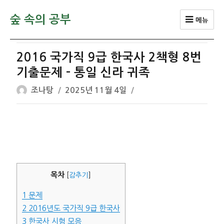
숲 속의 공부
메뉴
2016 국가직 9급 한국사 2책형 8번
기출문제 – 통일 신라 귀족
글
작
조나탕
2025년 11월 4일
쓴
성
이
일
자
목차
[
감추기
]
1
문제
2
2016년도 국가직 9급 한국사
3
한국사 시험 모음