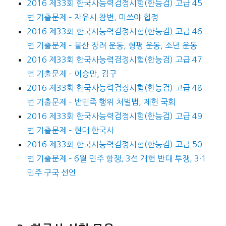
2016 제33회 한국사능력검정시험(한능검) 고급 45
번 기출문제 – 자유시 참변, 미쓰야 협정
2016 제33회 한국사능력검정시험(한능검) 고급 46
번 기출문제 – 물산 장려 운동, 형평 운동, 소년 운동
2016 제33회 한국사능력검정시험(한능검) 고급 47
번 기출문제 – 이승만, 김구
2016 제33회 한국사능력검정시험(한능검) 고급 48
번 기출문제 – 반민족 행위 처벌법, 제헌 국회
2016 제33회 한국사능력검정시험(한능검) 고급 49
번 기출문제 – 현대 한국사
2016 제33회 한국사능력검정시험(한능검) 고급 50
번 기출문제 – 6월 민주 항쟁, 3선 개헌 반대 투쟁, 3·1
민주 구국 선언