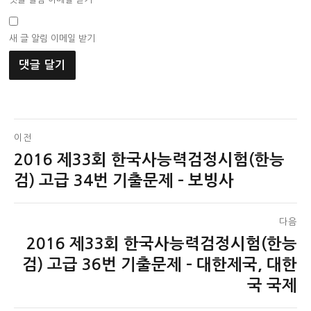
새 글 알림 이메일 받기
글
이전
2016 제33회 한국사능력검정시험(한능
이
탐
전
검) 고급 34번 기출문제 – 보빙사
색
글:
다음
2016 제33회 한국사능력검정시험(한능
다
음
검) 고급 36번 기출문제 – 대한제국, 대한
글:
국 국제