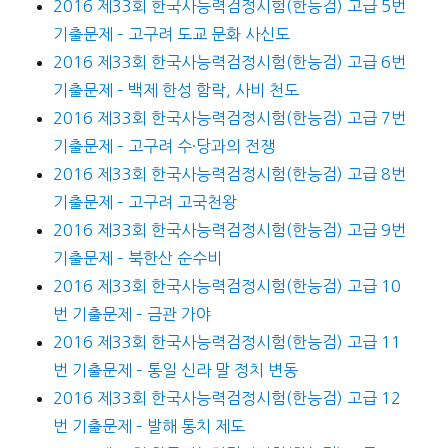
2016 제33회 한국사능력검정시험(한능검) 고급 5번
기출문제 – 고구려 도교 문화 사신도
2016 제33회 한국사능력검정시험(한능검) 고급 6번
기출문제 – 백제 한성 함락, 사비 천도
2016 제33회 한국사능력검정시험(한능검) 고급 7번
기출문제 – 고구려 수·당과의 전쟁
2016 제33회 한국사능력검정시험(한능검) 고급 8번
기출문제 – 고구려 고국천왕
2016 제33회 한국사능력검정시험(한능검) 고급 9번
기출문제 – 북한산 순수비
2016 제33회 한국사능력검정시험(한능검) 고급 10
번 기출문제 – 금관 가야
2016 제33회 한국사능력검정시험(한능검) 고급 11
번 기출문제 – 통일 신라 말 정치 변동
2016 제33회 한국사능력검정시험(한능검) 고급 12
번 기출문제 – 발해 통치 제도