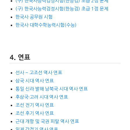
(구) 한국사능력검정시험(한능검) 초급 2점 문제
(구) 한국사능력검정시험(한능검) 초급 1점 문제
한국사 공무원 시험
한국사 대학수학능력시험(수능)
연표
선사 ~ 고조선 역사 연표
삼국 시대 역사 연표
통일 신라 발해 남북국 시대 역사 연표
후삼국·고려 시대 역사 연표
조선 전기 역사 연표
조선 후기 역사 연표
근대 개항 및 국권 피탈 역사 연표
일제 강점기 역사 연표