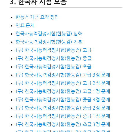
한국사 시험 모음
한능검 개념 요약 정리
연표 문제
한국사능력검정시험(한능검) 심화
한국사능력검정시험(한능검) 기본
(구) 한국사능력검정시험(한능검) 고급
(구) 한국사능력검정시험(한능검) 중급
(구) 한국사능력검정시험(한능검) 초급
(구) 한국사능력검정시험(한능검) 고급 3점 문제
(구) 한국사능력검정시험(한능검) 고급 2점 문제
(구) 한국사능력검정시험(한능검) 고급 1점 문제
(구) 한국사능력검정시험(한능검) 중급 3점 문제
(구) 한국사능력검정시험(한능검) 중급 2점 문제
(구) 한국사능력검정시험(한능검) 중급 1점 문제
(구) 한국사능력검정시험(한능검) 초급 3점 문제