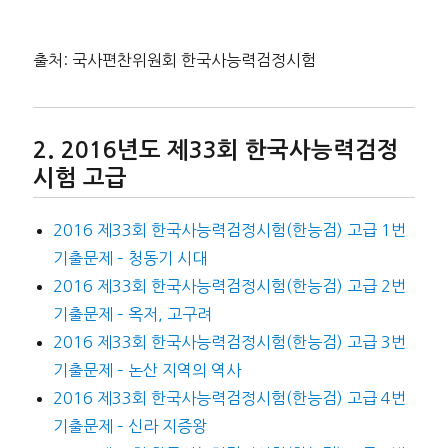
출처: 국사편찬위원회 한국사능력검정시험
2016년도 제33회 한국사능력검정
시험 고급
2016 제33회 한국사능력검정시험(한능검) 고급 1번
기출문제 – 청동기 시대
2016 제33회 한국사능력검정시험(한능검) 고급 2번
기출문제 – 옥저, 고구려
2016 제33회 한국사능력검정시험(한능검) 고급 3번
기출문제 – 논산 지역의 역사
2016 제33회 한국사능력검정시험(한능검) 고급 4번
기출문제 – 신라 지증왕