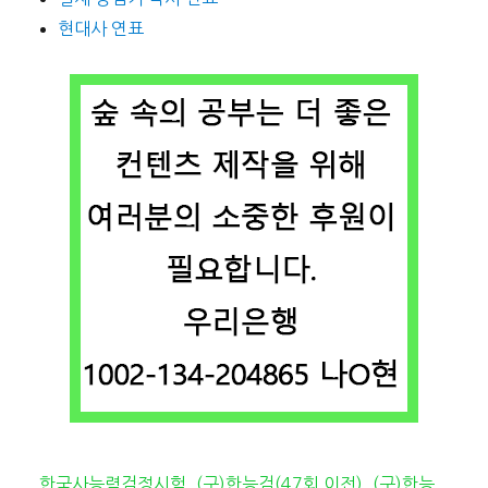
현대사 연표
카
한국사능력검정시험
,
(구)한능검(47회 이전)
,
(구)한능