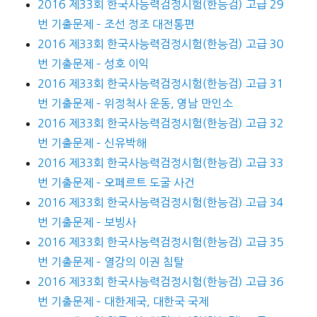
2016 제33회 한국사능력검정시험(한능검) 고급 29
번 기출문제 – 조선 정조 대전통편
2016 제33회 한국사능력검정시험(한능검) 고급 30
번 기출문제 – 성호 이익
2016 제33회 한국사능력검정시험(한능검) 고급 31
번 기출문제 – 위정척사 운동, 영남 만인소
2016 제33회 한국사능력검정시험(한능검) 고급 32
번 기출문제 – 신유박해
2016 제33회 한국사능력검정시험(한능검) 고급 33
번 기출문제 – 오페르트 도굴 사건
2016 제33회 한국사능력검정시험(한능검) 고급 34
번 기출문제 – 보빙사
2016 제33회 한국사능력검정시험(한능검) 고급 35
번 기출문제 – 열강의 이권 침탈
2016 제33회 한국사능력검정시험(한능검) 고급 36
번 기출문제 – 대한제국, 대한국 국제