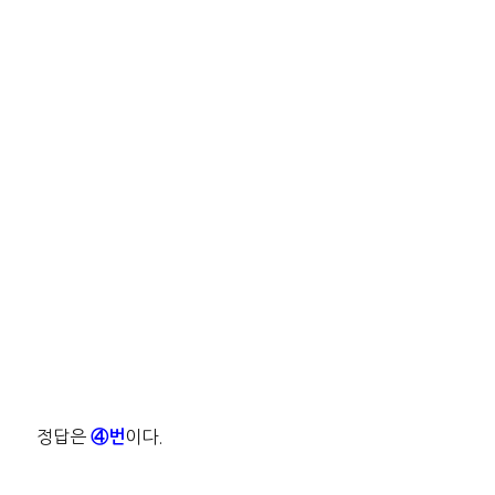
정답은
이다.
④
번