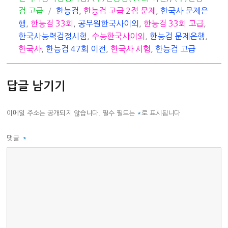
테
태
검 고급
한능검
,
한능검 고급 2점 문제
,
한국사 문제은
고
그
행
,
한능검 33회
,
공무원한국사이외
,
한능검 33회 고급
,
리
한국사능력검정시험
,
수능한국사이외
,
한능검 문제은행
,
한국사
,
한능검 47회 이전
,
한국사 시험
,
한능검 고급
답글 남기기
이메일 주소는 공개되지 않습니다.
필수 필드는
*
로 표시됩니다
댓글
*