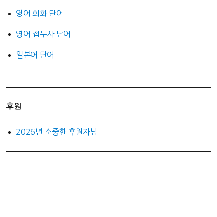
영어 회화 단어
영어 접두사 단어
일본어 단어
후원
2026년 소중한 후원자님