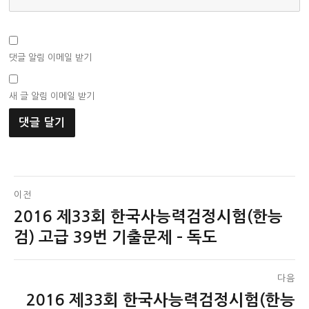
댓글 알림 이메일 받기
새 글 알림 이메일 받기
글
이전
2016 제33회 한국사능력검정시험(한능
이
탐
전
검) 고급 39번 기출문제 – 독도
색
글:
다음
2016 제33회 한국사능력검정시험(한능
다