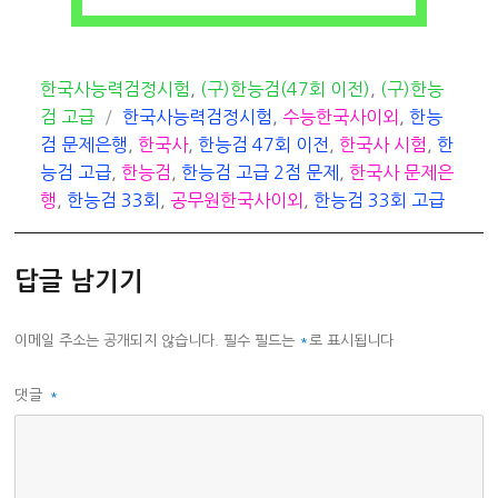
카
한국사능력검정시험
,
(구)한능검(47회 이전)
,
(구)한능
테
태
검 고급
한국사능력검정시험
,
수능한국사이외
,
한능
고
그
검 문제은행
,
한국사
,
한능검 47회 이전
,
한국사 시험
,
한
리
능검 고급
,
한능검
,
한능검 고급 2점 문제
,
한국사 문제은
행
,
한능검 33회
,
공무원한국사이외
,
한능검 33회 고급
답글 남기기
이메일 주소는 공개되지 않습니다.
필수 필드는
*
로 표시됩니다
댓글
*