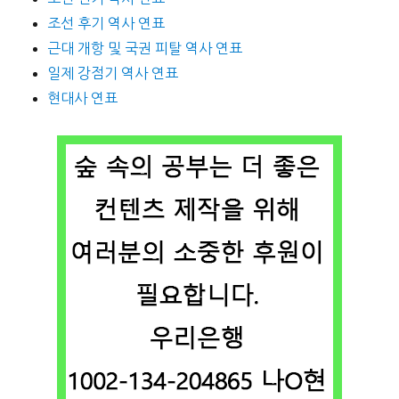
조선 후기 역사 연표
근대 개항 및 국권 피탈 역사 연표
일제 강점기 역사 연표
현대사 연표