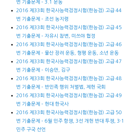
번 기출문제 – 3.1 운동
2016 제33회 한국사능력검정시험(한능검) 고급 44
번 기출문제 – 조선 농지령
2016 제33회 한국사능력검정시험(한능검) 고급 45
번 기출문제 – 자유시 참변, 미쓰야 협정
2016 제33회 한국사능력검정시험(한능검) 고급 46
번 기출문제 – 물산 장려 운동, 형평 운동, 소년 운동
2016 제33회 한국사능력검정시험(한능검) 고급 47
번 기출문제 – 이승만, 김구
2016 제33회 한국사능력검정시험(한능검) 고급 48
번 기출문제 – 반민족 행위 처벌법, 제헌 국회
2016 제33회 한국사능력검정시험(한능검) 고급 49
번 기출문제 – 현대 한국사
2016 제33회 한국사능력검정시험(한능검) 고급 50
번 기출문제 – 6월 민주 항쟁, 3선 개헌 반대 투쟁, 3·1
민주 구국 선언