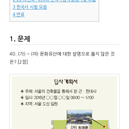
3
한국사 시험 모음
4
연표
문제
40. (가) ~ (마) 문화유산에 대한 설명으로 옳지 않은 것
은? [2점]