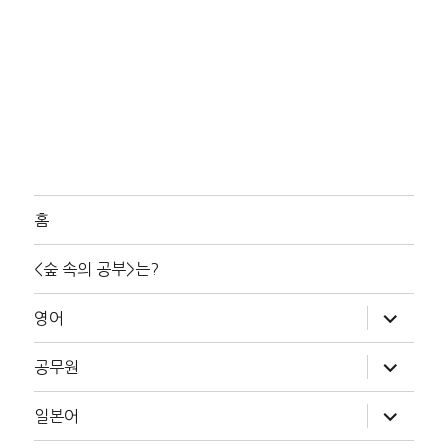
홈
<숲 속의 공부>는?
하
영어
위
메
뉴
하
공무원
확
위
장
메
뉴
하
일본어
확
위
장
메