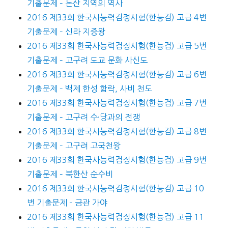
기출문제 – 논산 지역의 역사
2016 제33회 한국사능력검정시험(한능검) 고급 4번
기출문제 – 신라 지증왕
2016 제33회 한국사능력검정시험(한능검) 고급 5번
기출문제 – 고구려 도교 문화 사신도
2016 제33회 한국사능력검정시험(한능검) 고급 6번
기출문제 – 백제 한성 함락, 사비 천도
2016 제33회 한국사능력검정시험(한능검) 고급 7번
기출문제 – 고구려 수·당과의 전쟁
2016 제33회 한국사능력검정시험(한능검) 고급 8번
기출문제 – 고구려 고국천왕
2016 제33회 한국사능력검정시험(한능검) 고급 9번
기출문제 – 북한산 순수비
2016 제33회 한국사능력검정시험(한능검) 고급 10
번 기출문제 – 금관 가야
2016 제33회 한국사능력검정시험(한능검) 고급 11