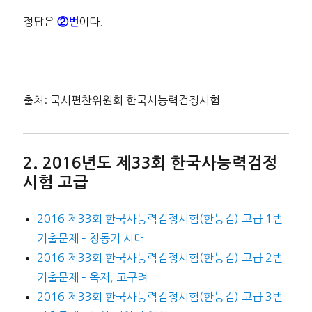
정답은
이다.
②
번
출처: 국사편찬위원회 한국사능력검정시험
2016년도 제33회 한국사능력검정
시험 고급
2016 제33회 한국사능력검정시험(한능검) 고급 1번
기출문제 – 청동기 시대
2016 제33회 한국사능력검정시험(한능검) 고급 2번
기출문제 – 옥저, 고구려
2016 제33회 한국사능력검정시험(한능검) 고급 3번