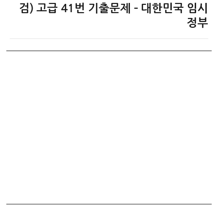
음
검) 고급 41번 기출문제 – 대한민국 임시
글:
정부