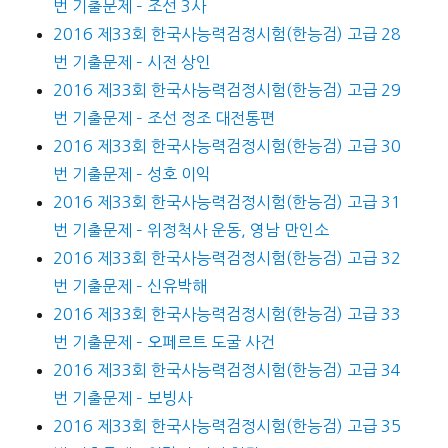
번 기출문제 – 조선 3사
2016 제33회 한국사능력검정시험(한능검) 고급 28
번 기출문제 – 시전 상인
2016 제33회 한국사능력검정시험(한능검) 고급 29
번 기출문제 – 조선 정조 대전통편
2016 제33회 한국사능력검정시험(한능검) 고급 30
번 기출문제 – 성호 이익
2016 제33회 한국사능력검정시험(한능검) 고급 31
번 기출문제 – 위정척사 운동, 영남 만인소
2016 제33회 한국사능력검정시험(한능검) 고급 32
번 기출문제 – 신유박해
2016 제33회 한국사능력검정시험(한능검) 고급 33
번 기출문제 – 오페르트 도굴 사건
2016 제33회 한국사능력검정시험(한능검) 고급 34
번 기출문제 – 보빙사
2016 제33회 한국사능력검정시험(한능검) 고급 35