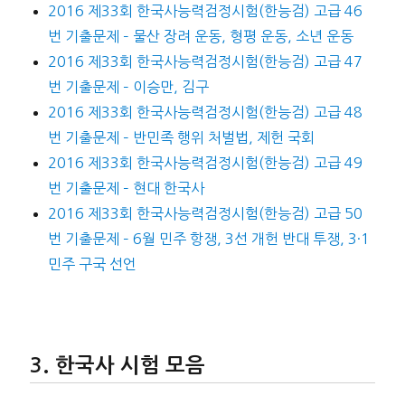
2016 제33회 한국사능력검정시험(한능검) 고급 46
번 기출문제 – 물산 장려 운동, 형평 운동, 소년 운동
2016 제33회 한국사능력검정시험(한능검) 고급 47
번 기출문제 – 이승만, 김구
2016 제33회 한국사능력검정시험(한능검) 고급 48
번 기출문제 – 반민족 행위 처벌법, 제헌 국회
2016 제33회 한국사능력검정시험(한능검) 고급 49
번 기출문제 – 현대 한국사
2016 제33회 한국사능력검정시험(한능검) 고급 50
번 기출문제 – 6월 민주 항쟁, 3선 개헌 반대 투쟁, 3·1
민주 구국 선언
한국사 시험 모음