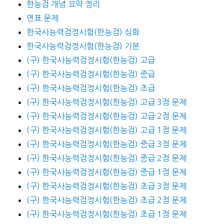
한능검 개념 요약 정리
연표 문제
한국사능력검정시험(한능검) 심화
한국사능력검정시험(한능검) 기본
(구) 한국사능력검정시험(한능검) 고급
(구) 한국사능력검정시험(한능검) 중급
(구) 한국사능력검정시험(한능검) 초급
(구) 한국사능력검정시험(한능검) 고급 3점 문제
(구) 한국사능력검정시험(한능검) 고급 2점 문제
(구) 한국사능력검정시험(한능검) 고급 1점 문제
(구) 한국사능력검정시험(한능검) 중급 3점 문제
(구) 한국사능력검정시험(한능검) 중급 2점 문제
(구) 한국사능력검정시험(한능검) 중급 1점 문제
(구) 한국사능력검정시험(한능검) 초급 3점 문제
(구) 한국사능력검정시험(한능검) 초급 2점 문제
(구) 한국사능력검정시험(한능검) 초급 1점 문제