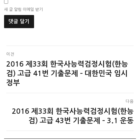
새 글 알림 이메일 받기
글
이전
2016 제33회 한국사능력검정시험(한능
이
탐
전
검) 고급 41번 기출문제 – 대한민국 임시
색
글:
정부
다음
2016 제33회 한국사능력검정시험(한능
다
음
검) 고급 43번 기출문제 – 3.1 운동
글: