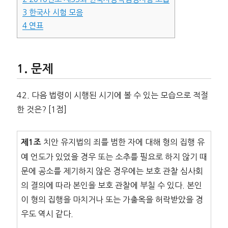
3
한국사 시험 모음
4
연표
문제
42. 다음 법령이 시행된 시기에 볼 수 있는 모습으로 적절
한 것은? [1점]
치안 유지법의 죄를 범한 자에 대해 형의 집행 유
제1조
예 언도가 있었을 경우 또는 소추를 필요로 하지 않기 때
문에 공소를 제기하지 않은 경우에는 보호 관찰 심사회
의 결의에 따라 본인을 보호 관찰에 부칠 수 있다. 본인
이 형의 집행을 마치거나 또는 가출옥을 허락받았을 경
우도 역시 같다.