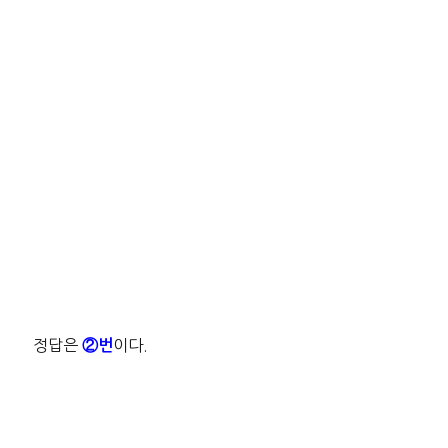
정답은
이다.
②
번