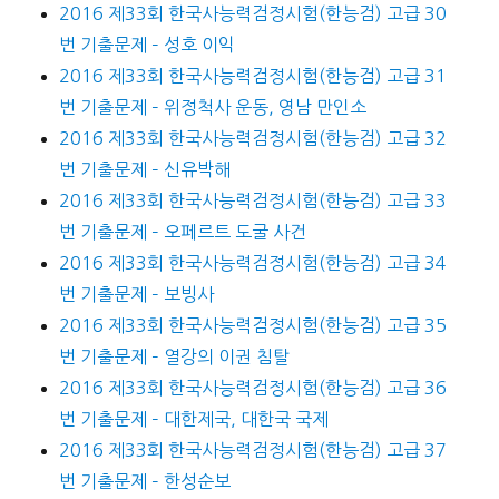
2016 제33회 한국사능력검정시험(한능검) 고급 30
번 기출문제 – 성호 이익
2016 제33회 한국사능력검정시험(한능검) 고급 31
번 기출문제 – 위정척사 운동, 영남 만인소
2016 제33회 한국사능력검정시험(한능검) 고급 32
번 기출문제 – 신유박해
2016 제33회 한국사능력검정시험(한능검) 고급 33
번 기출문제 – 오페르트 도굴 사건
2016 제33회 한국사능력검정시험(한능검) 고급 34
번 기출문제 – 보빙사
2016 제33회 한국사능력검정시험(한능검) 고급 35
번 기출문제 – 열강의 이권 침탈
2016 제33회 한국사능력검정시험(한능검) 고급 36
번 기출문제 – 대한제국, 대한국 국제
2016 제33회 한국사능력검정시험(한능검) 고급 37
번 기출문제 – 한성순보