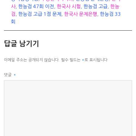
리
사
,
한능검 47회 이전
,
한국사 시험
,
한능검 고급
,
한능
검
,
한능검 고급 1점 문제
,
한국사 문제은행
,
한능검 33
회
답글 남기기
이메일 주소는 공개되지 않습니다.
필수 필드는
*
로 표시됩니다
댓글
*