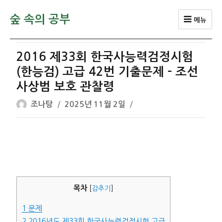
숲 속의 공부
메뉴
2016 제33회 한국사능력검정시험
(한능검) 고급 42번 기출문제 – 조선
사상범 보호 관찰령
글
작
조나탕
2025년 11월 2일
쓴
성
이
일
자
목차
[
감추기
]
1
문제
2
2016년도 제33회 한국사능력검정시험 고급