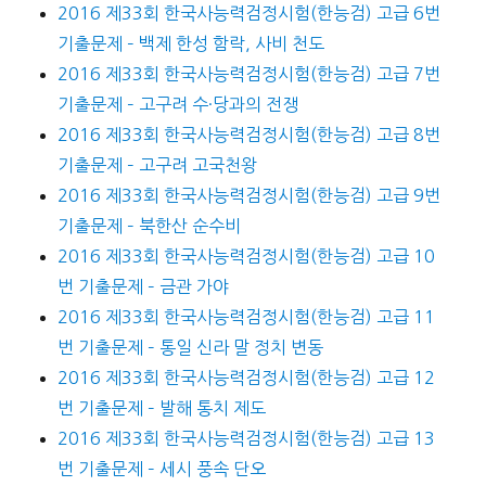
2016 제33회 한국사능력검정시험(한능검) 고급 6번
기출문제 – 백제 한성 함락, 사비 천도
2016 제33회 한국사능력검정시험(한능검) 고급 7번
기출문제 – 고구려 수·당과의 전쟁
2016 제33회 한국사능력검정시험(한능검) 고급 8번
기출문제 – 고구려 고국천왕
2016 제33회 한국사능력검정시험(한능검) 고급 9번
기출문제 – 북한산 순수비
2016 제33회 한국사능력검정시험(한능검) 고급 10
번 기출문제 – 금관 가야
2016 제33회 한국사능력검정시험(한능검) 고급 11
번 기출문제 – 통일 신라 말 정치 변동
2016 제33회 한국사능력검정시험(한능검) 고급 12
번 기출문제 – 발해 통치 제도
2016 제33회 한국사능력검정시험(한능검) 고급 13
번 기출문제 – 세시 풍속 단오