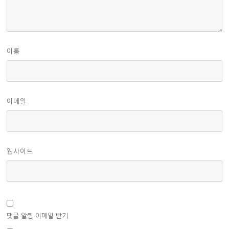
이름
이메일
웹사이트
댓글 알림 이메일 받기