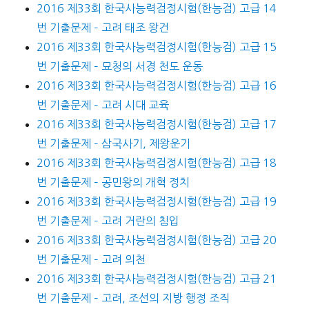
2016 제33회 한국사능력검정시험(한능검) 고급 14
번 기출문제 – 고려 태조 왕건
2016 제33회 한국사능력검정시험(한능검) 고급 15
번 기출문제 – 묘청의 서경 천도 운동
2016 제33회 한국사능력검정시험(한능검) 고급 16
번 기출문제 – 고려 시대 교육
2016 제33회 한국사능력검정시험(한능검) 고급 17
번 기출문제 – 삼국사기, 제왕운기
2016 제33회 한국사능력검정시험(한능검) 고급 18
번 기출문제 – 공민왕의 개혁 정치
2016 제33회 한국사능력검정시험(한능검) 고급 19
번 기출문제 – 고려 거란의 침입
2016 제33회 한국사능력검정시험(한능검) 고급 20
번 기출문제 – 고려 의천
2016 제33회 한국사능력검정시험(한능검) 고급 21
번 기출문제 – 고려, 조선의 지방 행정 조직