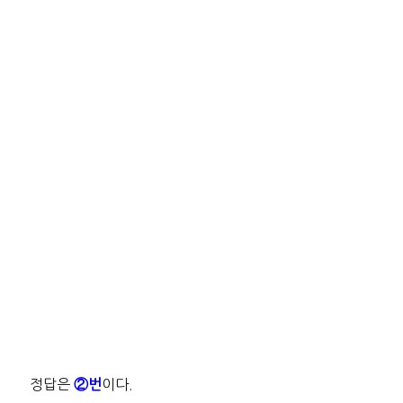
정답은
이다.
②
번