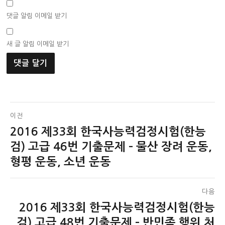
댓글 알림 이메일 받기
새 글 알림 이메일 받기
글
이전
2016 제33회 한국사능력검정시험(한능
이
탐
전
검) 고급 46번 기출문제 – 물산 장려 운동,
색
글:
형평 운동, 소년 운동
다음
2016 제33회 한국사능력검정시험(한능
다
음
검) 고급 48번 기출문제 – 반민족 행위 처