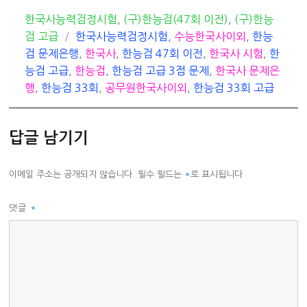
카
한국사능력검정시험
,
(구)한능검(47회 이전)
,
(구)한능
테
태
검 고급
한국사능력검정시험
,
수능한국사이외
,
한능
고
그
검 문제은행
,
한국사
,
한능검 47회 이전
,
한국사 시험
,
한
리
능검 고급
,
한능검
,
한능검 고급 3점 문제
,
한국사 문제은
행
,
한능검 33회
,
공무원한국사이외
,
한능검 33회 고급
답글 남기기
이메일 주소는 공개되지 않습니다.
필수 필드는
*
로 표시됩니다
댓글
*