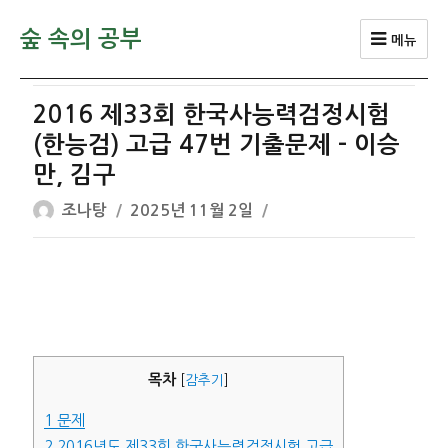
숲 속의 공부
메뉴
2016 제33회 한국사능력검정시험
(한능검) 고급 47번 기출문제 – 이승
만, 김구
글
작
조나탕
2025년 11월 2일
쓴
성
이
일
자
목차
[
감추기
]
1
문제
2
2016년도 제33회 한국사능력검정시험 고급