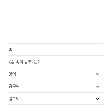
홈
<숲 속의 공부>는?
하
영어
위
메
뉴
하
공무원
확
위
장
메
뉴
하
일본어
확
위
장
메
뉴