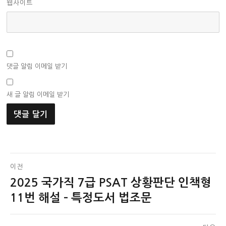
웹사이트
댓글 알림 이메일 받기
새 글 알림 이메일 받기
글
이전
2025 국가직 7급 PSAT 상황판단 인책형
이
탐
전
11번 해설 – 특정도서 법조문
색
글: