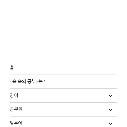
홈
<숲 속의 공부>는?
하
영어
위
메
뉴
하
공무원
확
위
장
메
뉴
하
일본어
확
위