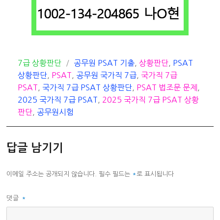
카
태
7급 상황판단
공무원 PSAT 기출
,
상황판단
,
PSAT
테
그
상황판단
,
PSAT
,
공무원 국가직 7급
,
국가직 7급
고
PSAT
,
국가직 7급 PSAT 상황판단
,
PSAT 법조문 문제
,
리
2025 국가직 7급 PSAT
,
2025 국가직 7급 PSAT 상황
판단
,
공무원시험
답글 남기기
이메일 주소는 공개되지 않습니다.
필수 필드는
*
로 표시됩니다
댓글
*