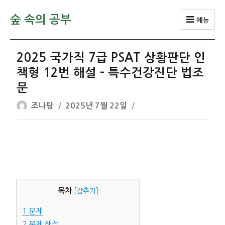
숲 속의 공부
메뉴
2025 국가직 7급 PSAT 상황판단 인
책형 12번 해설 – 특수건강진단 법조
문
글
작
조나탕
2025년 7월 22일
쓴
성
이
일
자
목차
[
감추기
]
1
문제
2
문제 해설