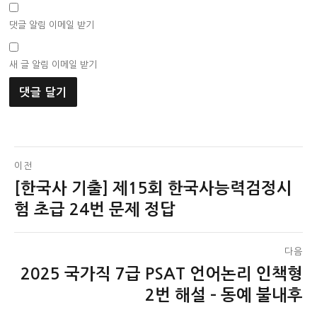
댓글 알림 이메일 받기
새 글 알림 이메일 받기
글
이전
[한국사 기출] 제15회 한국사능력검정시
이
탐
전
험 초급 24번 문제 정답
색
글:
다음
2025 국가직 7급 PSAT 언어논리 인책형
다
음
2번 해설 – 동예 불내후
글: