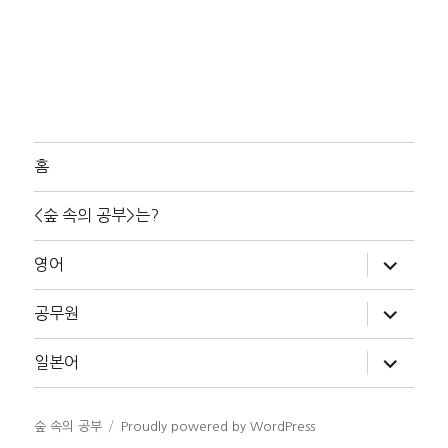
홈
<숲 속의 공부>는?
하
영어
위
메
뉴
하
공무원
확
위
장
메
뉴
하
일본어
확
위
장
메
뉴
확
숲 속의 공부
Proudly powered by WordPress
장