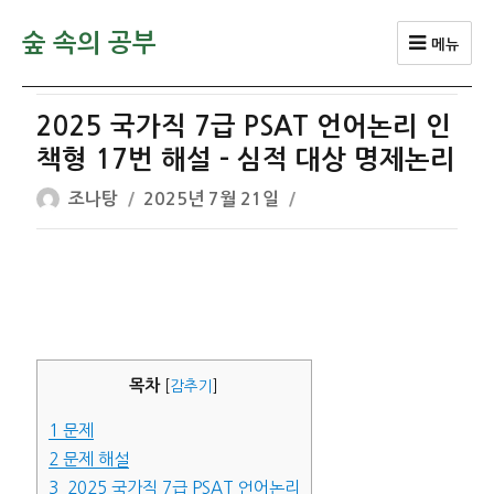
숲 속의 공부
메뉴
2025 국가직 7급 PSAT 언어논리 인
책형 17번 해설 – 심적 대상 명제논리
글
작
조나탕
2025년 7월 21일
쓴
성
이
일
자
목차
[
감추기
]
1
문제
2
문제 해설
3
2025 국가직 7급 PSAT 언어논리