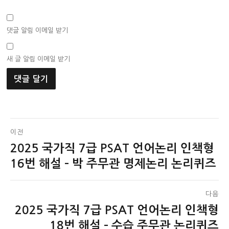
댓글 알림 이메일 받기
새 글 알림 이메일 받기
글
이전
2025 국가직 7급 PSAT 언어논리 인책형
이
탐
전
16번 해설 – 박 주무관 명제논리 논리퀴즈
색
글:
다음
2025 국가직 7급 PSAT 언어논리 인책형
다
음
18번 해설 – 수습 주무관 논리퀴즈