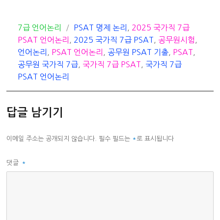
카
태
7급 언어논리
PSAT 명제 논리
,
2025 국가직 7급
테
그
PSAT 언어논리
,
2025 국가직 7급 PSAT
,
공무원시험
,
고
언어논리
,
PSAT 언어논리
,
공무원 PSAT 기출
,
PSAT
,
리
공무원 국가직 7급
,
국가직 7급 PSAT
,
국가직 7급
PSAT 언어논리
답글 남기기
이메일 주소는 공개되지 않습니다.
필수 필드는
*
로 표시됩니다
댓글
*