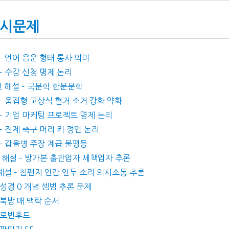
예시문제
– 언어 음운 형태 통사 의미
– 수강 신청 명제 논리
번 해설 – 국문학 한문문학
 – 움집형 고상식 혈거 소거 강화 약화
 – 기업 마케팅 프로젝트 명제 논리
– 전제 축구 머리 키 정언 논리
 – 갑을병 주장 계급 불평등
번 해설 – 방가본 출판업자 세책업자 추론
 해설 – 침팬지 인간 인두 소리 의사소통 추론
 성경 0 개념 셈범 추론 문제
 북방 매 맥락 순서
– 로빈후드