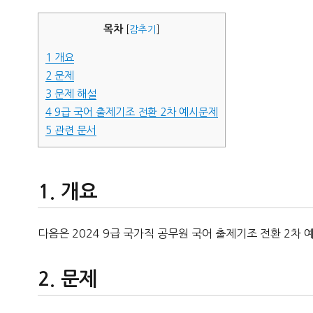
자
목차
[
감추기
]
1
개요
2
문제
3
문제 해설
4
9급 국어 출제기조 전환 2차 예시문제
5
관련 문서
개요
다음은 2024 9급 국가직 공무원 국어 출제기조 전환 2차 
문제