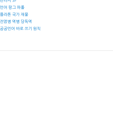
 판타지 SF
 언어 랑그 파롤
– 플라톤 국가 재물
– 전염병 역병 당독역
– 공공언어 바로 쓰기 원칙