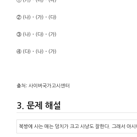
① (가)－(다)－(나)
② (나)－(가)－(다)
③ (나)－(다)－(가)
④ (다)－(나)－(가)
출처: 사이버국가고시센터
문제 해설
북방에 사는 매는 덩치가 크고 사냥도 잘한다. 그래서 아