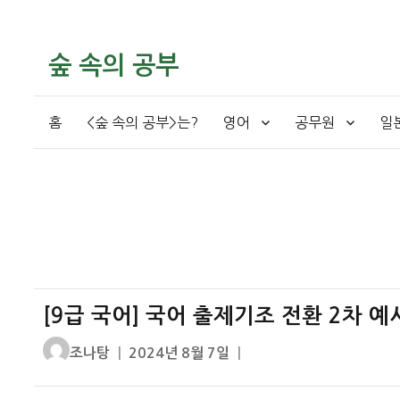
숲 속의 공부
홈
<숲 속의 공부>는?
영어
공무원
일
[9급 국어] 국어 출제기조 전환 2차 예
글
작
조나탕
2024년 8월 7일
쓴
성
이
일