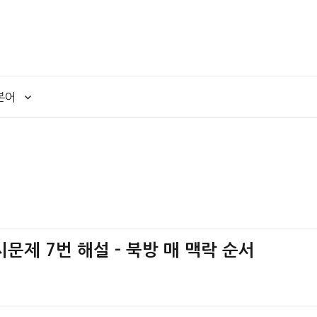
본어
시문제 7번 해설 – 북방 매 맥락 순서