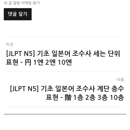
새 글 알림 이메일 받기
글
이전
[JLPT N5] 기초 일본어 조수사 세는 단위
이
탐
전
표현 – 円 1엔 2엔 10엔
색
글:
다음
[JLPT N5] 기초 일본어 조수사 계단 층수
다
음
표현 – 階 1층 2층 3층 10층
글: