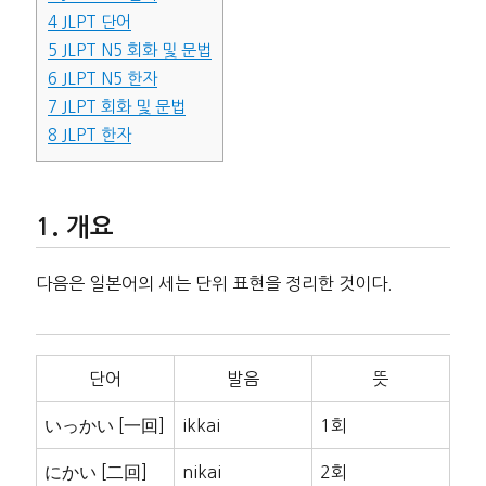
4
JLPT 단어
5
JLPT N5 회화 및 문법
6
JLPT N5 한자
7
JLPT 회화 및 문법
8
JLPT 한자
개요
다음은 일본어의 세는 단위 표현을 정리한 것이다.
단어
발음
뜻
いっかい [一回]
ikkai
1회
にかい [二回]
nikai
2회