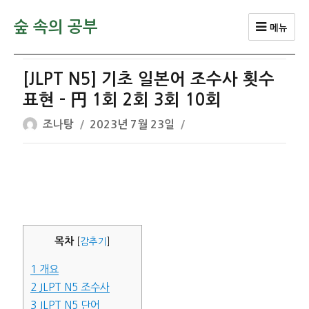
숲 속의 공부
메뉴
[JLPT N5] 기초 일본어 조수사 횟수
표현 – 円 1회 2회 3회 10회
글
작
조나탕
2023년 7월 23일
쓴
성
이
일
자
목차
[
감추기
]
1
개요
2
JLPT N5 조수사
3
JLPT N5 단어