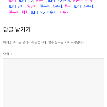
JLPT
,
JLPT N5
,
일본어
,
JLPT N5 단어
,
일본어_단어
,
고
JLPT 단어
,
일단어
,
일본어 조수사
,
품사
,
JLPT 조수사
,
리
일본어_회화
,
JLPT N5 조수사
,
조수사
답글 남기기
이메일 주소는 공개되지 않습니다.
필수 필드는
*
로 표시됩니다
댓글
*