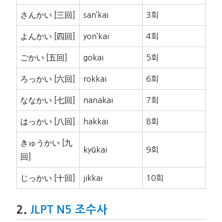
さんかい [三回]
san’kai
3회
よんかい [四回]
yon’kai
4회
ごかい [五回]
gokai
5회
ろっかい [六回]
rokkai
6회
ななかい [七回]
nanakai
7회
はっかい [八回]
hakkai
8회
きゅうかい [九
kyūkai
9회
回]
じっかい [十回]
jikkai
10회
JLPT N5 조수사