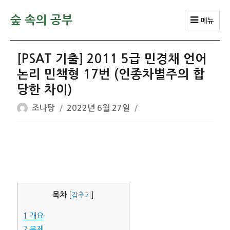
숲 속의 공부
메뉴
[PSAT 기출] 2011 5급 민경채 언어
논리 민책형 17번 (인종차별주의 합
당한 차이)
글
작
조나탕
2022년 6월 27일
쓴
성
이
일
자
목차
[
감추기
]
1
개요
2
문제