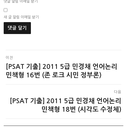
댓글 알림 이메일 받기
새 글 알림 이메일 받기
글
이전
[PSAT 기출] 2011 5급 민경채 언어논리
이
탐
전
민책형 16번 (존 로크 시민 정부론)
색
글:
다음
[PSAT 기출] 2011 5급 민경채 언어논리
다
음
민책형 18번 (시각도 수정체)
글: