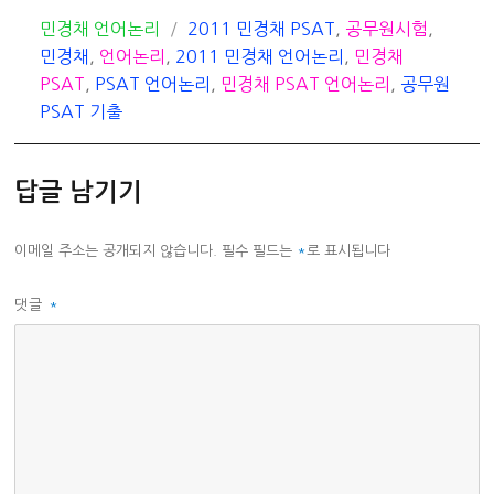
카
태
민경채 언어논리
2011 민경채 PSAT
,
공무원시험
,
테
그
민경채
,
언어논리
,
2011 민경채 언어논리
,
민경채
고
PSAT
,
PSAT 언어논리
,
민경채 PSAT 언어논리
,
공무원
리
PSAT 기출
답글 남기기
이메일 주소는 공개되지 않습니다.
필수 필드는
*
로 표시됩니다
댓글
*