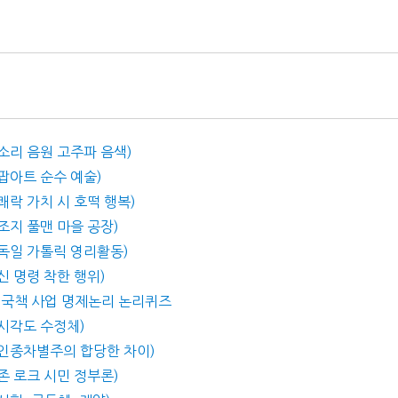
(소리 음원 고주파 음색)
(팝아트 순수 예술)
(쾌락 가치 시 호떡 행복)
(조지 풀맨 마을 공장)
 (독일 가톨릭 영리활동)
(신 명령 착한 행위)
 – 국책 사업 명제논리 논리퀴즈
 (시각도 수정체)
 (인종차별주의 합당한 차이)
(존 로크 시민 정부론)