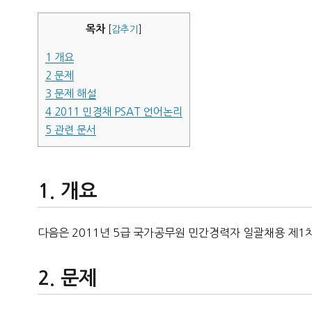
자
목차
[
감추기
]
1
개요
2
문제
3
문제 해설
4
2011 민경채 PSAT 언어논리
5
관련 문서
개요
다음은 2011년 5급 국가공무원 민간경력자 일괄채용 제1
문제