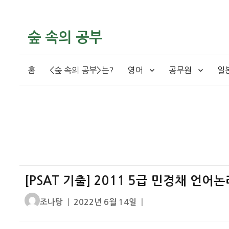
숲 속의 공부
홈
<숲 속의 공부>는?
영어
공무원
일
[PSAT 기출] 2011 5급 민경채 언어
글
작
조나탕
2022년 6월 14일
쓴
성
이
일