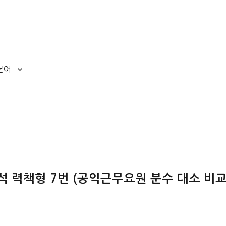
본어
료해석 력책형 7번 (공익근무요원 분수 대소 비교