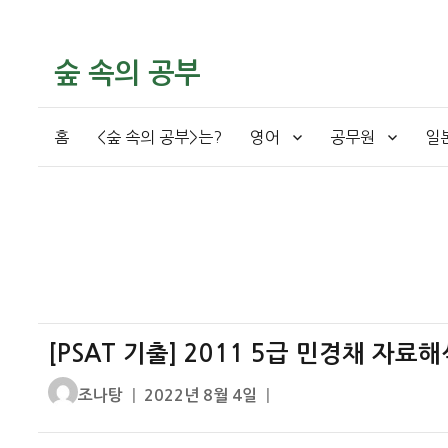
숲 속의 공부
홈
<숲 속의 공부>는?
영어
공무원
일
[PSAT 기출] 2011 5급 민경채 자
글
작
조나탕
2022년 8월 4일
쓴
성
이
일