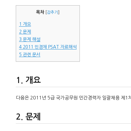
자
목차
[
감추기
]
1
개요
2
문제
3
문제 해설
4
2011 민경채 PSAT 자료해석
5
관련 문서
개요
다음은 2011년 5급 국가공무원 민간경력자 일괄채용 제1
문제