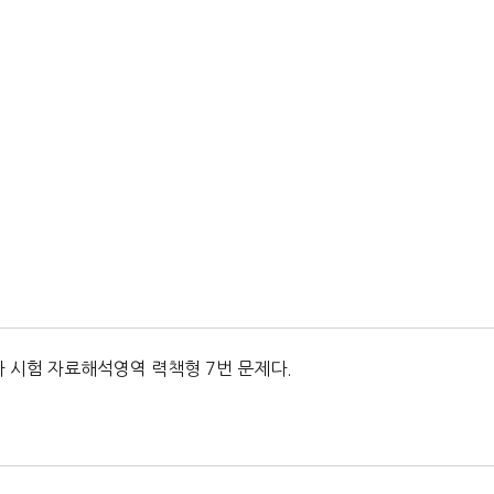
차 시험 자료해석영역 력책형 7번 문제다.