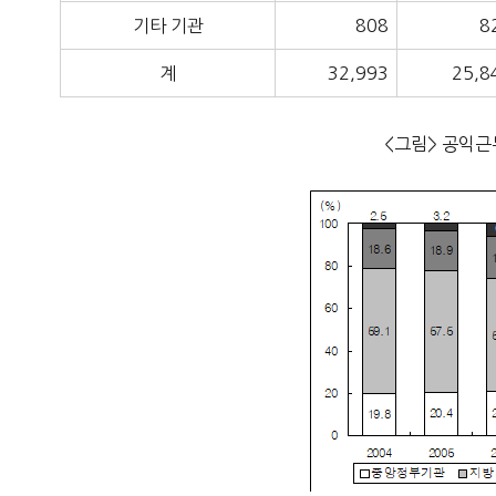
기타 기관
808
8
계
32,993
25,8
<그림> 공익