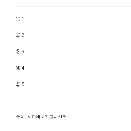
① 1
② 2
③ 3
④ 4
⑤ 5
출처: 사이버국가고시센터