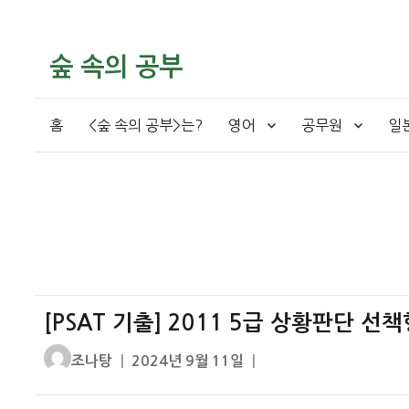
숲 속의 공부
홈
<숲 속의 공부>는?
영어
공무원
일
[PSAT 기출] 2011 5급 상황판단 선
글
작
조나탕
2024년 9월 11일
쓴
성
이
일