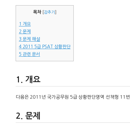
자
목차
[
감추기
]
1
개요
2
문제
3
문제 해설
4
2011 5급 PSAT 상황판단
5
관련 문서
개요
다음은 2011년 국가공무원 5급 상황판단영역 선책형 11번
문제