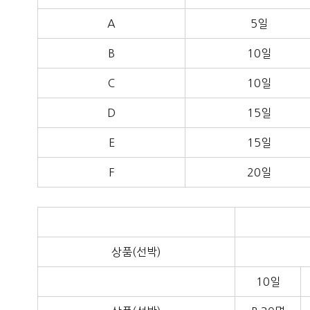
A
5일
B
10일
C
10일
D
15일
E
15일
F
20일
상품(선박)
10일