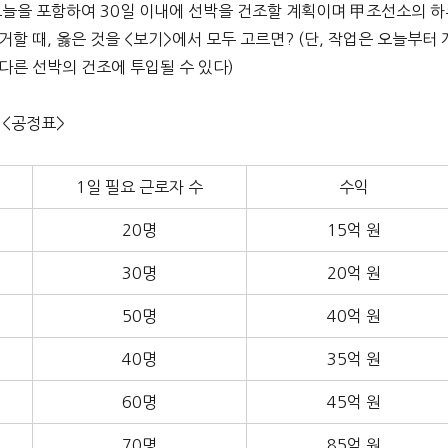
. 오늘을 포함하여 30일 이내에 선박을 건조할 계획이며 甲조선소의 
할 때, 옳은 것을 <보기>에서 모두 고르면? (단, 작업은 오늘부터 
다른 선박의 건조에 투입될 수 있다)
<공정표>
1일 필요 근로자 수
수익
20명
15억 원
30명
20억 원
50명
40억 원
40명
35억 원
60명
45억 원
70명
85억 원