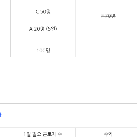
C 50명
F 70명
A 20명 (5일)
100명
.
1일 필요 근로자 수
수익