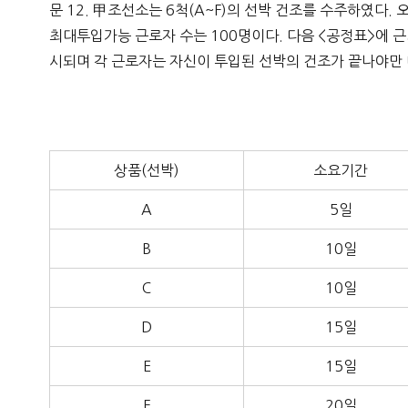
문 12. 甲조선소는 6척(A~F)의 선박 건조를 수주하였다
최대투입가능 근로자 수는 100명이다. 다음 <공정표>에 근거
시되며 각 근로자는 자신이 투입된 선박의 건조가 끝나야만 
상품(선박)
소요기간
A
5일
B
10일
C
10일
D
15일
E
15일
F
20일