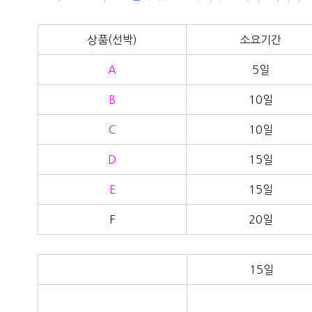
상품(선박)
소요기간
A
5일
B
10일
C
10일
D
15일
E
15일
F
20일
15일