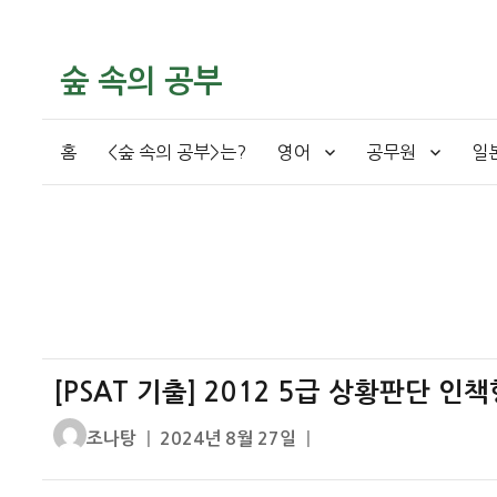
숲 속의 공부
홈
<숲 속의 공부>는?
영어
공무원
일
[PSAT 기출] 2012 5급 상황판단 인책
글
작
조나탕
2024년 8월 27일
쓴
성
이
일