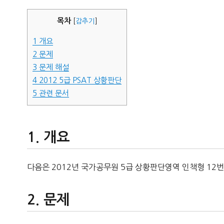
자
목차
[
감추기
]
1
개요
2
문제
3
문제 해설
4
2012 5급 PSAT 상황판단
5
관련 문서
개요
다음은 2012년 국가공무원 5급 상황판단영역 인책형 12번
문제