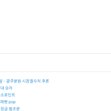
 해설 – 광주분원 시장절수처 추론
막대 숫자
 탄소포인트
알파벳 pop
 과징금 법조문