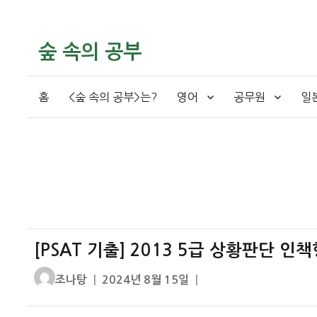
숲 속의 공부
홈
<숲 속의 공부>는?
영어
공무원
일
[PSAT 기출] 2013 5급 상황판단 인
글
작
조나탕
2024년 8월 15일
쓴
성
이
일