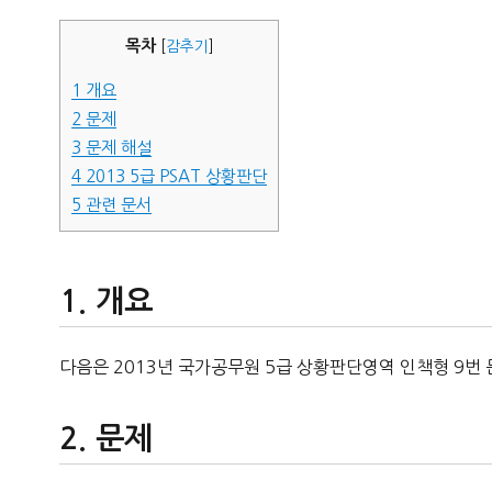
자
목차
[
감추기
]
1
개요
2
문제
3
문제 해설
4
2013 5급 PSAT 상황판단
5
관련 문서
개요
다음은 2013년 국가공무원 5급 상황판단영역 인책형 9번 
문제