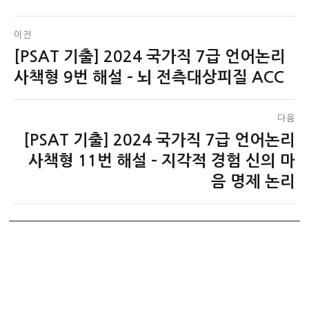
글
이전
[PSAT 기출] 2024 국가직 7급 언어논리
이
탐
전
사책형 9번 해설 – 뇌 전측대상피질 ACC
색
글:
다음
[PSAT 기출] 2024 국가직 7급 언어논리
다
음
사책형 11번 해설 – 지각적 경험 신의 마
글:
음 명제 논리