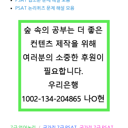
PSAT 논리퀴즈 문제 해설 모음
카
태
7급 언어논리
국가직 7급 PSAT
,
국가직 7급 PSAT