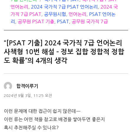
테
그
언어논리
,
2024 국가직 7급 PSAT 언어논리
,
2024 국
고
가직 7급 PSAT
,
공무원시험
,
언어논리
,
PSAT 언어논
리
리
,
공무원 PSAT 기출
,
PSAT
,
공무원 국가직 7급
“[PSAT 기출] 2024 국가직 7급 언어논리
사책형 10번 해설 – 정보 집합 정합적 정합
도 확률”의 4개의 생각
댓
합격이루기
글:
2024년 9월 3일, 11:25 오전
이런 문제에 대한 접근이 쉽지 않은데ㅡ
이런 류는 어떤 책을 참고로 배경을 쌓아두면 좋은지
혹시 추천해주실 수 있나요?