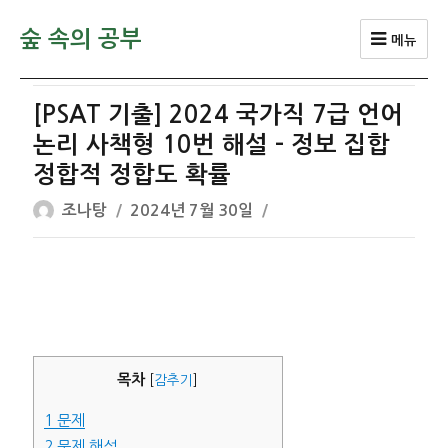
숲 속의 공부
메뉴
[PSAT 기출] 2024 국가직 7급 언어
논리 사책형 10번 해설 – 정보 집합
정합적 정합도 확률
글
작
조나탕
2024년 7월 30일
쓴
성
이
일
자
목차
[
감추기
]
1
문제
2
문제 해설