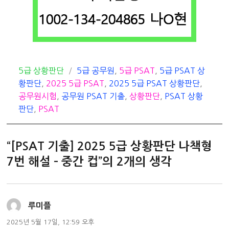
카
태
5급 상황판단
5급 공무원
,
5급 PSAT
,
5급 PSAT 상
테
그
황판단
,
2025 5급 PSAT
,
2025 5급 PSAT 상황판단
,
고
공무원시험
,
공무원 PSAT 기출
,
상황판단
,
PSAT 상황
리
판단
,
PSAT
“[PSAT 기출] 2025 5급 상황판단 나책형
7번 해설 – 중간 컵”의 2개의 생각
댓
루미플
글:
2025년 5월 17일, 12:59 오후