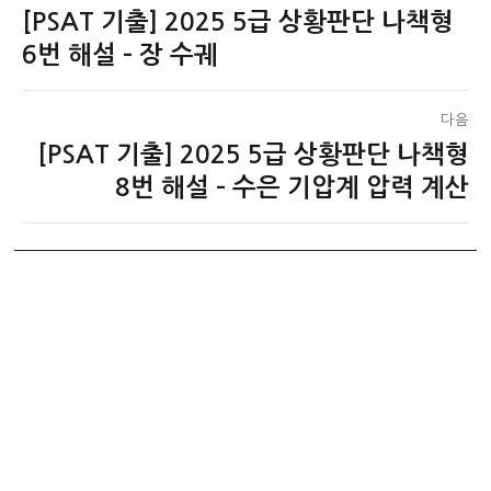
[PSAT 기출] 2025 5급 상황판단 나책형
이
탐
전
6번 해설 – 장 수궤
색
글:
다음
[PSAT 기출] 2025 5급 상황판단 나책형
다
음
8번 해설 – 수은 기압계 압력 계산
글: