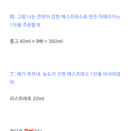
丙: 그럼 나는 쓴맛이 강한 에스프레소로 만든 아메리카노
1잔을 주문할게.
룽고 40ml × 9배 = 360ml
丁: 배가 부르네. 농도가 진한 에스프레소 1잔을 마셔야겠
어.
리스트레토 20ml