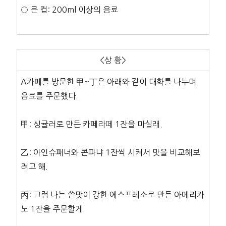
○ 큰 컵: 200ml 이상의 음료
<상 황>
A카페를 방문한 甲~丁은 아래와 같이 대화를 나누며
음료를 주문했다.
甲: 싱귤러로 만든 카페라떼 1잔을 마실래.
乙: 아인슈패너와 콘파냐 1잔씩 시켜서 맛을 비교해보
려고 해.
丙: 그럼 나는 쓴맛이 강한 에스프레소로 만든 아메리카
노 1잔을 주문할게.