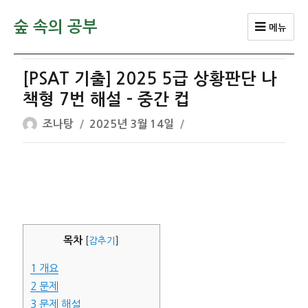
숲 속의 공부
메뉴
[PSAT 기출] 2025 5급 상황판단 나
책형 7번 해설 – 중간 컵
글
작
조나탕
2025년 3월 14일
쓴
성
이
일
자
목차
[
감추기
]
1
개요
2
문제
3
문제 해설