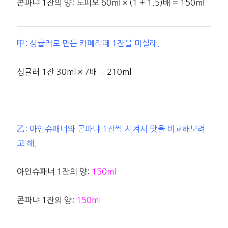
콘파냐 1잔의 양: 도피오 60ml × (1 + 1.5)배 = 150ml
甲: 싱귤러로 만든 카페라떼 1잔을 마실래.
싱귤러 1잔 30ml × 7배 = 210ml
乙: 아인슈패너와 콘파냐 1잔씩 시켜서 맛을 비교해보려
고 해.
아인슈패너 1잔의 양:
150ml
콘파냐 1잔의 양:
150ml