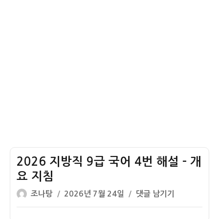
해
설
–
문
맥
수
정
2026 지방직 9급 국어 4번 해설 – 개
요 지침
글
작
2026
조나탕
2026년 7월 24일
댓글 남기기
쓴
성
지
이
일
방