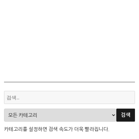
번
화
리
문
지
퀴
제
즈
해
매
중
설
국
–
김
일
자
본
율
태
주
국
행
해
차
외
사
여
고
행
책
배
임
제
카테고리를 설정하면 검색 속도가 더욱 빨라집니다.