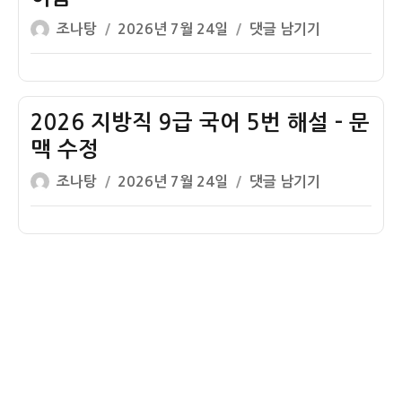
국
설
글
작
2026
조나탕
2026년 7월 24일
댓글 남기기
어
–
쓴
성
지
7
감
이
일
방
번
정
자
직
8
9
2026 지방직 9급 국어 5번 해설 – 문
번
급
해
맥 수정
국
설
글
작
2026
조나탕
2026년 7월 24일
댓글 남기기
어
–
쓴
성
지
6
지
이
일
방
번
하
자
직
해
국
9
설
대
급
–
적
국
성
퇴
어
이
치
5
름
설
번
화