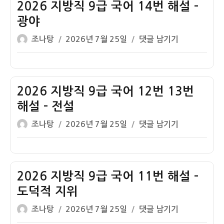
9
2026 지방직 9급 국어 14번 해설 –
급
광야
국
글
작
2026
조나탕
2026년 7월 25일
댓글 남기기
어
쓴
성
지
15
이
일
방
번
자
직
해
9
2026 지방직 9급 국어 12번 13번
설
급
–
해설 – 전설
국
전
글
작
2026
조나탕
2026년 7월 25일
댓글 남기기
어
통
쓴
성
지
14
시
이
일
방
번
장
자
직
해
방
9
2026 지방직 9급 국어 11번 해설 –
설
문
급
–
도덕적 지위
국
광
글
작
2026
조나탕
2026년 7월 25일
댓글 남기기
어
야
쓴
성
지
12