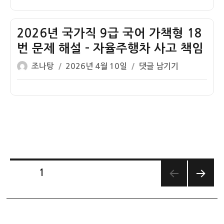
이
일
로
책
국
자
쓰
형
가
기
20
직
2026년 국가직 9급 국어 가책형 18
원
번
9
번 문제 해설 – 자율주행차 사고 책임
칙
문
급
글
작
2026
조나탕
2026년 4월 10일
댓글 남기기
제
국
쓴
성
년
해
어
이
일
국
설
가
자
가
–
책
직
얼
형
9
룩
19
급
말
번
국
줄
문
어
무
제
글
페이지
1
가
늬
해
책
다음
페
강
설
쪽
형
화
–
18
이
약
논