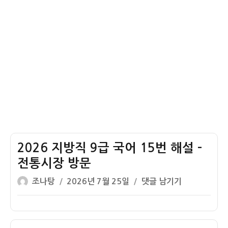
–
합
리
적
2026 지방직 9급 국어 15번 해설 –
전통시장 방문
글
작
2026
조나탕
2026년 7월 25일
댓글 남기기
쓴
성
지
이
일
방
자
직