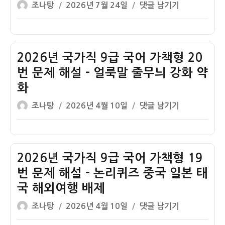
글
작
2026
조나탕
2026년 7월 24일
댓글 남기기
어
호
쓴
성
지
2
이
일
방
번
자
직
해
9
2026년 국가직 9급 국어 가책형 20
설
급
–
번 문제 해설 – 얼룩말 줄무늬 강화 약
국
맥
화
어
락
글
작
1
2026
조나탕
2026년 4월 10일
댓글 남기기
순
쓴
성
번
년
서
이
일
해
국
정
자
설
가
독
–
직
2026년 국가직 9급 국어 가책형 19
공
9
번 문제 해설 – 논리퀴즈 중국 일본 태
공
급
국 해외여행 배제
언
국
글
작
어
어
2026
조나탕
2026년 4월 10일
댓글 남기기
쓴
성
바
가
년