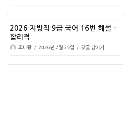
레
쓴
성
지
18
르
이
일
방
번
기
자
직
해
9
2026 지방직 9급 국어 16번 해설 –
설
급
–
합리적
국
훈
글
작
2026
조나탕
2026년 7월 25일
댓글 남기기
어
민
쓴
성
지
17
정
이
일
방
번
음
자
직
해
9
설
급
–
국
금
어
리
16
인
번
상
해
설