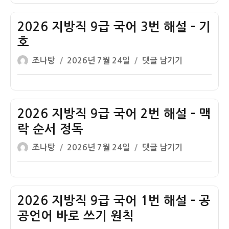
자
직
9
2026 지방직 9급 국어 3번 해설 – 기
급
호
국
글
작
2026
조나탕
2026년 7월 24일
댓글 남기기
어
쓴
성
지
4
이
일
방
번
자
직
해
9
2026 지방직 9급 국어 2번 해설 – 맥
설
급
–
락 순서 정독
국
개
글
작
2026
조나탕
2026년 7월 24일
댓글 남기기
어
요
쓴
성
지
3
지
이
일
방
번
침
자
직
해
9
2026 지방직 9급 국어 1번 해설 – 공
설
급
–
공언어 바로 쓰기 원칙
국
기