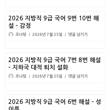
이
일
방
번
자
직
13
9
2026 지방직 9급 국어 9번 10번 해
번
급
해
설 – 감정
국
설
글
작
2026
조나탕
2026년 7월 25일
댓글 남기기
어
–
쓴
성
지
11
전
이
일
방
번
설
자
직
해
9
2026 지방직 9급 국어 7번 8번 해설
설
급
–
– 지하국 대적 퇴치 설화
국
도
글
작
2026
조나탕
2026년 7월 25일
댓글 남기기
어
덕
쓴
성
지
9
적
이
일
방
번
지
자
직
10
위
9
2026 지방직 9급 국어 6번 해설 – 성
번
급
해
이름