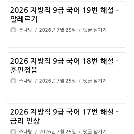
자
직
9
2026 지방직 9급 국어 19번 해설 –
급
알레르기
국
글
작
2026
조나탕
2026년 7월 25일
댓글 남기기
어
쓴
성
지
20
이
일
방
번
자
직
해
9
2026 지방직 9급 국어 18번 해설 –
설
급
–
훈민정음
국
에
글
작
2026
조나탕
2026년 7월 25일
댓글 남기기
어
스
쓴
성
지
19
컬
이
일
방
번
레
자
직
해
이
9
2026 지방직 9급 국어 17번 해설 –
설
터
급
–
금리 인상
국
알
글
작
2026
조나탕
2026년 7월 25일
댓글 남기기
어