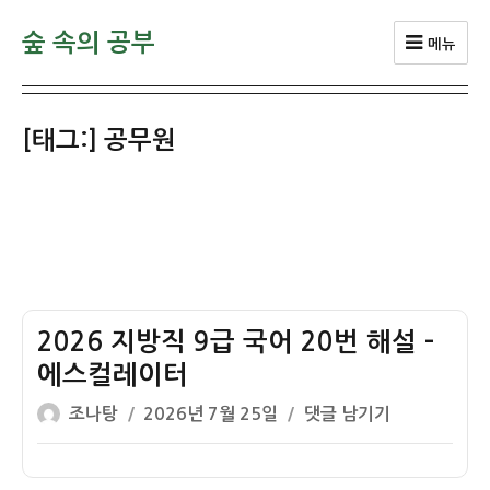
숲 속의 공부
메뉴
[태그:]
공무원
2026 지방직 9급 국어 20번 해설 –
에스컬레이터
글
작
2026
조나탕
2026년 7월 25일
댓글 남기기
쓴
성
지
이
일
방