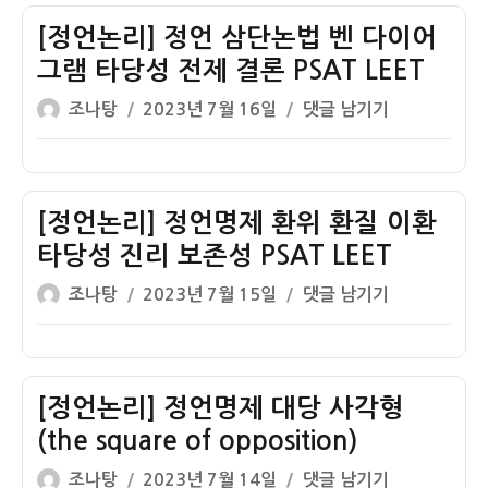
자
Diagrams
of
[정언논리] 정언 삼단논법 벤 다이어
Categorical
그램 타당성 전제 결론 PSAT LEET
Syllogisms
글
작
[정
조나탕
2023년 7월 16일
댓글 남기기
쓴
성
언
이
일
논
자
리]
정
[정언논리] 정언명제 환위 환질 이환
언
타당성 진리 보존성 PSAT LEET
삼
글
작
[정
조나탕
2023년 7월 15일
댓글 남기기
단
쓴
성
언
논
이
일
논
법
자
리]
벤
정
[정언논리] 정언명제 대당 사각형
다
언
이
(the square of opposition)
명
어
글
작
[정
조나탕
2023년 7월 14일
댓글 남기기
제