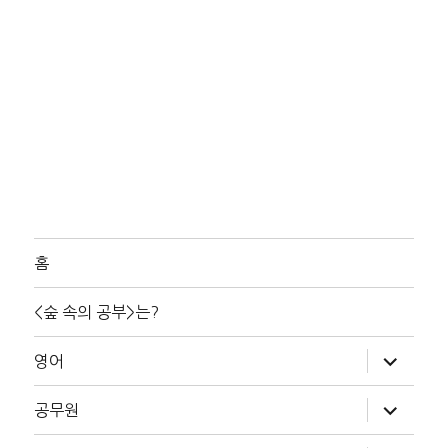
홈
<숲 속의 공부>는?
하
영어
위
메
뉴
하
공무원
확
위
장
메