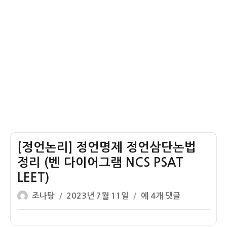
칭
특
칭
전
칭
긍
정
명
제
PSAT
LEET
[정언논리] 정언명제 정언삼단논법
정리 (벤 다이어그램 NCS PSAT
LEET)
글
작
[정
조나탕
2023년 7월 11일
에 4개 댓글
쓴
성
언
이
일
논