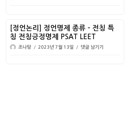
그
쓴
성
언
환
램
이
일
논
위
타
자
리]
환
당
정
[정언논리] 정언명제 종류 – 전칭 특
질
성
언
이
칭 전칭긍정명제 PSAT LEET
전
명
환
제
글
작
[정
조나탕
2023년 7월 13일
댓글 남기기
제
타
결
쓴
성
언
대
당
론
이
일
논
당
성
PSAT
자
리]
사
진
LEET
정
각
리
언
형
보
명
(the
존
제
square
성
종
of
PSAT
류
opposition)
LEET
–
전