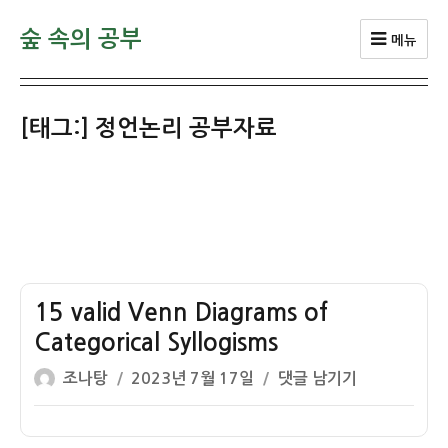
숲 속의 공부
메뉴
[태그:]
정언논리 공부자료
15 valid Venn Diagrams of
Categorical Syllogisms
글
작
15
조나탕
2023년 7월 17일
댓글 남기기
쓴
성
valid
이
일
Venn