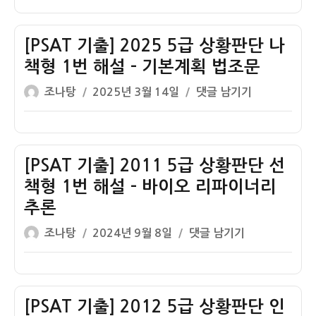
이
일
급
자
PSAT
상
[PSAT 기출] 2025 5급 상황판단 나
황
책형 1번 해설 – 기본계획 법조문
판
글
작
[PSAT
조나탕
2025년 3월 14일
댓글 남기기
단
쓴
성
기
나
이
일
출]
책
자
2025
형
5
[PSAT 기출] 2011 5급 상황판단 선
1
급
번
책형 1번 해설 – 바이오 리파이너리
상
해
추론
황
설
글
작
[PSAT
판
조나탕
2024년 9월 8일
댓글 남기기
–
쓴
성
기
단
기
이
일
출]
나
후
자
2011
책
변
5
형
[PSAT 기출] 2012 5급 상황판단 인
화