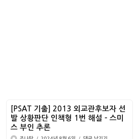
설
이
인
–
너
책
수
리
형
원
추
1
화
론
번
성
해
추
설
론
–
꿀
벌
[PSAT 기출] 2013 외교관후보자 선
발 상황판단 인책형 1번 해설 – 스미
스 부인 추론
글
작
[PSAT
조나탕
2024년 8월 6일
댓글 남기기