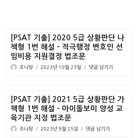
국
서
전
서
명
전
[PSAT 기출] 2020 5급 상황판단 나
자
문
책형 1번 해설 – 적극행정 변호인 선
서
임비용 지원결정 법조문
법
글
작
[PSAT
조나탕
2023년 10월 23일
댓글 남기기
조
쓴
성
기
문
이
일
출]
문
자
2020
제
5
[PSAT 기출] 2021 5급 상황판단 가
급
책형 1번 해설 – 아이돌보미 양성 교
상
육기관 지정 법조문
황
글
작
[PSAT
판
조나탕
2023년 9월 25일
댓글 남기기
쓴
성
기
단