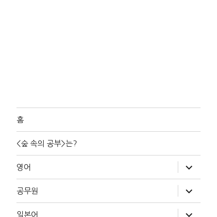
홈
<숲 속의 공부>는?
하
영어
위
메
뉴
하
공무원
확
위
장
메
뉴
하
일본어