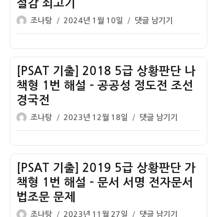
일
조
절감 쇠고기
황
번
남
문
글
작
판
[PSAT
조나탕
2024년 1월 10일
댓글 남기기
해
독
문
쓴
성
단
기
설
일
제
이
일
5
출]
–
맥
자
책
2017
헌
주
형
5
[PSAT 기출] 2018 5급 상황판단 나
법
옥
1
급
기
책형 1번 해설 – 공공성 정도전 조선
토
번
상
본
버
경국전
해
황
권
페
글
작
설
판
[PSAT
조나탕
2023년 12월 18일
댓글 남기기
국
스
쓴
성
–
단
기
제
트
이
일
신
가
출]
자
문
책
2018
고
형
5
[PSAT 기출] 2019 5급 상황판단 가
태
1
급
책형 1번 해설 – 문서 서명 전자문서
종
번
상
법조문 문제
하
해
황
글
작
륜
설
판
[PSAT
조나탕
2023년 11월 27일
댓글 남기기