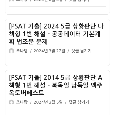
쓴
성
기
이
일
출]
자
2013
외
[PSAT 기출] 2024 5급 상황판단 나
교
책형 1번 해설 – 공공데이터 기본계
관
획 법조문 문제
후
글
작
보
[PSAT
조나탕
2024년 3월 27일
댓글 남기기
쓴
성
자
기
이
일
선
출]
자
발
2024
상
5
[PSAT 기출] 2014 5급 상황판단 A
황
급
책형 1번 해설 – 북독일 남독일 맥주
판
상
옥토버페스트
단
황
글
작
인
[PSAT
판
조나탕
2024년 3월 5일
댓글 남기기
쓴
성
책
기
단
이
일
형
출]
나