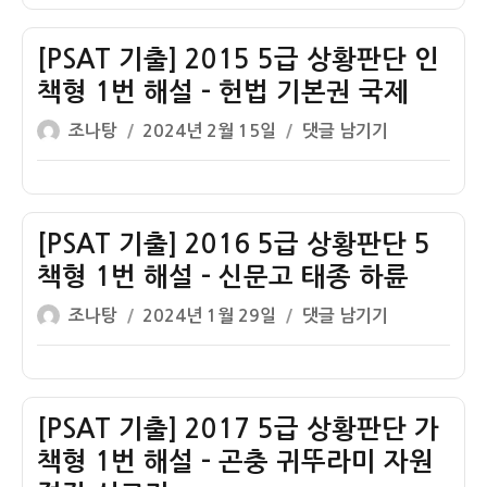
자
1
2014
책
번
5
형
[PSAT 기출] 2015 5급 상황판단 인
해
급
1
책형 1번 해설 – 헌법 기본권 국제
설
상
번
글
작
[PSAT
조나탕
2024년 2월 15일
댓글 남기기
–
황
해
쓴
성
기
스
판
설
이
일
출]
미
단
–
자
2015
스
A
공
5
[PSAT 기출] 2016 5급 상황판단 5
부
책
공
급
인
형
데
책형 1번 해설 – 신문고 태종 하륜
상
추
1
이
글
작
[PSAT
조나탕
2024년 1월 29일
댓글 남기기
황
론
번
터
쓴
성
기
판
해
기
이
일
출]
단
설
본
자
2016
인
–
계
5
[PSAT 기출] 2017 5급 상황판단 가
책
북
획
급
형
책형 1번 해설 – 곤충 귀뚜라미 자원
독
법
상
1