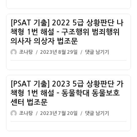
이
일
출]
나
자
2021
책
5
형
[PSAT 기출] 2022 5급 상황판단 나
급
1
책형 1번 해설 – 구조행위 범죄행위
상
번
의사자 의상자 법조문
황
해
글
작
판
[PSAT
설
조나탕
2023년 8월 29일
댓글 남기기
쓴
성
단
기
–
이
일
가
출]
적
자
책
2022
극
형
5
행
[PSAT 기출] 2023 5급 상황판단 가
1
급
정
책형 1번 해설 – 동물학대 동물보호
번
상
변
센터 법조문
해
황
호
글
작
설
판
[PSAT
인
조나탕
2023년 7월 20일
댓글 남기기
쓴
성
–
단
기
선
이
일
아
나
출]
임
자
이
책
2023
비