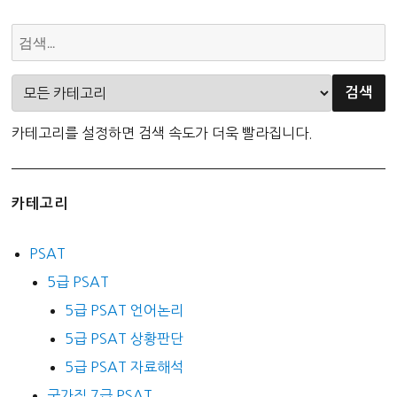
상
동
자
물
법
보
조
호
문
센
터
카테고리를 설정하면 검색 속도가 더욱 빨라집니다.
법
조
문
카테고리
PSAT
5급 PSAT
5급 PSAT 언어논리
5급 PSAT 상황판단
5급 PSAT 자료해석
국가직 7급 PSAT