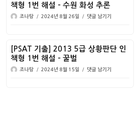
급
1
표
책형 1번 해설 – 수원 화성 추론
상
번
준
글
작
[PSAT
조나탕
2024년 8월 26일
댓글 남기기
황
해
시
쓴
성
기
판
설
나
이
일
출]
단
–
리
자
2012
선
기
오
5
[PSAT 기출] 2013 5급 상황판단 인
책
본
법
급
형
계
책형 1번 해설 – 꿀벌
조
상
1
획
문
글
작
[PSAT
조나탕
2024년 8월 15일
댓글 남기기
황
번
법
쓴
성
기
판
해
조
이
일
출]
단
설
문
자
2013
인
–
5
책
바
급
형
이
상
1
오
황
번
리
판
해
파
단