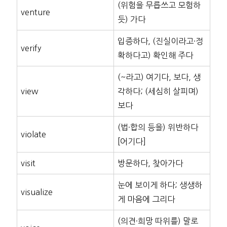
(위험을 무릅쓰고 모험하
venture
듯) 가다
입증하다, (진실이라고·정
verify
확하다고) 확인해 주다
(~라고) 여기다, 보다, 생
view
각하다; (세심히 살피며)
보다
(법·합의 등을) 위반하다
violate
[어기다]
visit
방문하다, 찾아가다
눈에 보이게 하다; 생생하
visualize
게 마음에 그리다
(의견·희망 따위를) 말로