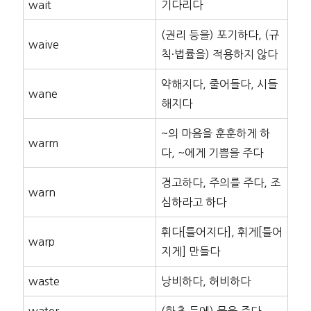
wait
기다리다
(권리 등을) 포기하다, (규
waive
칙·법률을) 적용하지 않다
약해지다, 줄어들다, 시들
wane
해지다
~의 마음을 훈훈하게 하
warm
다, ~에게 기쁨을 주다
경고하다, 주의를 주다, 조
warn
심하라고 하다
휘다[틀어지다], 휘게[틀어
warp
지게] 만들다
waste
낭비하다, 허비하다
water
(화초 등에) 물을 주다