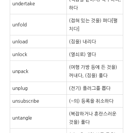
undertake
하다
(접혀 있는 것을) 펴다[펼
unfold
치다]
unload
(짐을) 내리다
unlock
(열쇠로) 열다
(여행 가방 등에 든 것을)
unpack
꺼내다, (짐을) 풀다
unplug
(전기) 플러그를 뽑다
unsubscribe
(~의) 등록을 취소하다
(복잡하거나 혼란스러운
untangle
것을) 풀다