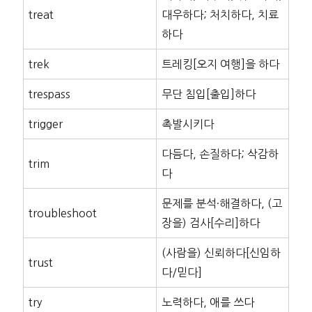
treat
대우하다; 처치하다, 치료
하다
trek
트레킹[오지 여행]을 하다
trespass
무단 침입[출입]하다
trigger
촉발시키다
다듬다, 손질하다; 삭감하
trim
다
문제를 분석·해결하다, (고
troubleshoot
장을) 검사[수리]하다
(사람을) 신뢰하다[신임하
trust
다/믿다]
try
노력하다, 애를 쓰다