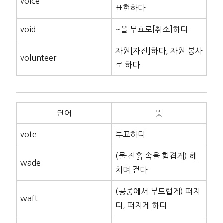
voice
표현하다
void
~을 무효로[취소]하다
자원[자진]하다, 자원 봉사
volunteer
로 하다
단어
뜻
vote
투표하다
(물·진흙 속을 힘겹게) 헤
wade
치며 걷다
(공중에서 부드럽게) 퍼지
waft
다, 퍼지게 하다