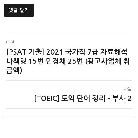
글
이전
[PSAT 기출] 2021 국가직 7급 자료해석
이
탐
전
나책형 15번 민경채 25번 (광고사업체 취
색
글:
급액)
다음
[TOEIC] 토익 단어 정리 – 부사 2
다
음
글: