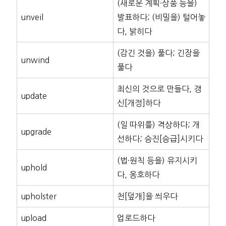
(새로운 계획·상품 등을)
unveil
발표하다; (비밀을) 털어놓
다, 밝히다
(감긴 것을) 풀다; 긴장을
unwind
풀다
최신의 것으로 만들다, 갱
update
신[개정]하다
(일 따위를) 격상하다; 개
upgrade
선하다; 승진[승급]시키다
(법·원칙 등을) 유지시키
uphold
다, 옹호하다
upholster
천[덮개]을 씌우다
upload
업로드하다