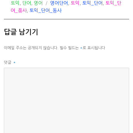
카
태
토익
,
단어
,
영어
영어단어
,
토익
,
토익_단어
,
토익_단
테
그
어_품사
,
토익_단어_동사
고
리
답글 남기기
이메일 주소는 공개되지 않습니다.
필수 필드는
*
로 표시됩니다
댓글
*