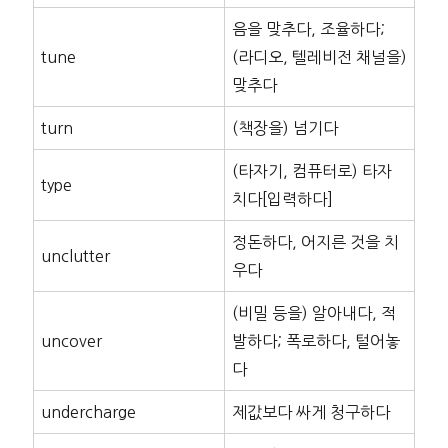
음을 맞추다, 조율하다;
tune
(라디오, 텔레비전 채널을)
맞추다
turn
(책장을) 넘기다
(타자기, 컴퓨터로) 타자
type
치다[입력하다]
정돈하다, 어지른 것을 치
unclutter
우다
(비밀 등을) 알아내다, 적
uncover
발하다; 폭로하다, 털어놓
다
undercharge
제값보다 싸게 청구하다