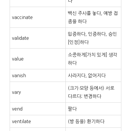
다
백신 주사를 놓다, 예방 접
vaccinate
종을 하다
입증하다, 인증하다, 승인
validate
[인정]하다
소중하게[가치 있게] 생각
value
하다
vanish
사라지다, 없어지다
(크기·모양 등에서) 서로
vary
다르다; 변경하다
vend
팔다
ventilate
(방 등을) 환기하다