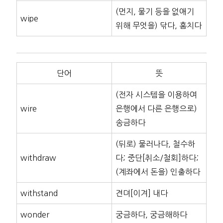
(먼지, 물기 등을 없애기
wipe
위해 무엇을) 닦다, 훔치다
단어
뜻
(전자 시스템을 이용하여
wire
은행에서 다른 은행으로)
송금하다
(뒤로) 물러나다, 철수하
withdraw
다; 중단[취소/철회]하다;
(계좌에서 돈을) 인출하다
withstand
견뎌[이겨] 내다
wonder
궁금하다, 궁금해하다