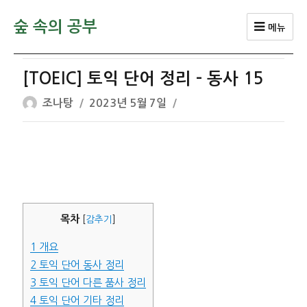
숲 속의 공부
메뉴
[TOEIC] 토익 단어 정리 – 동사 15
글
작
조나탕
2023년 5월 7일
쓴
성
이
일
자
목차
[
감추기
]
1
개요
2
토익 단어 동사 정리
3
토익 단어 다른 품사 정리
4
토익 단어 기타 정리