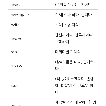
invest
(수익을 위해) 투자하다
investigate
수사[조사]하다, 살피다
invite
초대[초청]하다
관련시키다, 연루시키다,
involve
포함하다
iron
다리미질을 하다
(땅에) 물을 대다, 관개하
irrigate
다
(책 등이) 출판되다; 발행
issue
하다; 발부[지급/교부]하
다
항목별로 적다[말하다], 명
itemize