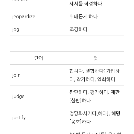
세서를 작성하다
jeopardize
위태롭게 하다
jog
조깅하다
단어
뜻
합치다, 결합하다; 가입하
join
다, 참가하다, 입회하다
판단하다, 평가하다; 재판
judge
[심판]하다
정당화시키다[하다], 해명
justify
[옹호]하다