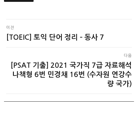
글
이전
[TOEIC] 토익 단어 정리 – 동사 7
이
탐
전
색
글:
다음
[PSAT 기출] 2021 국가직 7급 자료해석
다
음
나책형 6번 민경채 16번 (수자원 연강수
글:
량 국가)