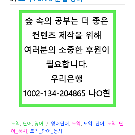
카
태
토익
,
단어
,
영어
영어단어
,
토익
,
토익_단어
,
토익_단
테
그
어_품사
,
토익_단어_동사