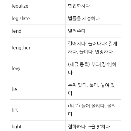
legalize
합법화하다
legislate
법률을 제정하다
lend
빌려주다
길어지다, 늘어나다; 길게
lengthen
하다, 늘이다, 연장하다
(세금 등을) 부과[징수]하
levy
다
누워 있다, 눕다; 놓여 있
lie
다
(위로) 들어 올리다, 올리
lift
다
light
점화하다, ~을 밝히다