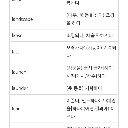
륙하다
(나무, 꽃 등을 심어) 조경
landscape
을 하다
lapse
소멸되다, 차츰 약해지다
오래가다; (기능이) 지속되
last
다
(상품을) 출시[출간]하다;
launch
시작[개시/착수]하다
launder
(옷 등을) 세탁하다
이끌다, 인도하다; 지휘[인
lead
솔]하다; (어떤 결과에) 이
르다