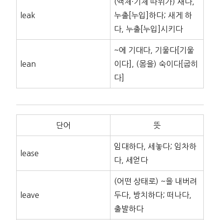
(액체·기체 따위가) 새다,
leak
누출[누입]하다; 새게 하
다, 누출[누입]시키다
~에 기대다, 기울다[기울
lean
이다], (몸을) 숙이다[굽히
다]
단어
뜻
임대하다, 세놓다; 임차하
lease
다, 세얻다
(어떤 상태로) ~을 내버려
leave
두다, 방치하다; 떠나다,
출발하다