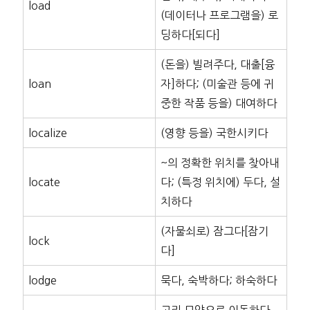
load
(데이터나 프로그램을) 로
딩하다[되다]
(돈을) 빌려주다, 대출[융
loan
자]하다; (미술관 등에 귀
중한 작품 등을) 대여하다
localize
(영향 등을) 국한시키다
~의 정확한 위치를 찾아내
locate
다; (특정 위치에) 두다, 설
치하다
(자물쇠로) 잠그다[잠기
lock
다]
lodge
묵다, 숙박하다; 하숙하다
고리 모양으로 이동하다