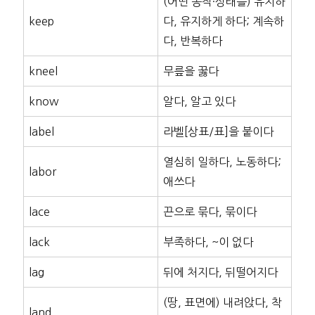
(어떤 동작·상태를) 유지하
keep
다, 유지하게 하다; 계속하
다, 반복하다
kneel
무릎을 꿇다
know
알다, 알고 있다
label
라벨[상표/표]을 붙이다
열심히 일하다, 노동하다;
labor
애쓰다
lace
끈으로 묶다, 묶이다
lack
부족하다, ~이 없다
lag
뒤에 처지다, 뒤떨어지다
(땅, 표면에) 내려앉다, 착
land