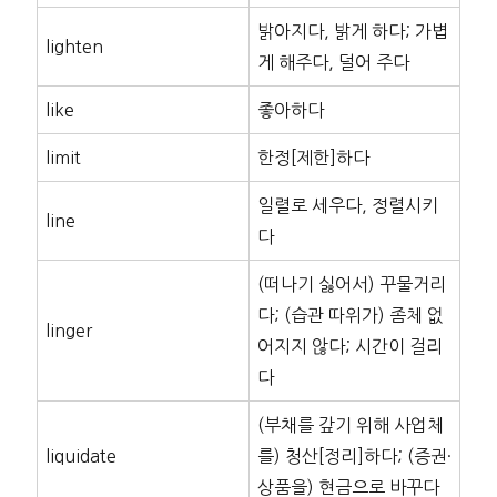
밝아지다, 밝게 하다; 가볍
lighten
게 해주다, 덜어 주다
like
좋아하다
limit
한정[제한]하다
일렬로 세우다, 정렬시키
line
다
(떠나기 싫어서) 꾸물거리
다; (습관 따위가) 좀체 없
linger
어지지 않다; 시간이 걸리
다
(부채를 갚기 위해 사업체
liquidate
를) 청산[정리]하다; (증권·
상품을) 현금으로 바꾸다