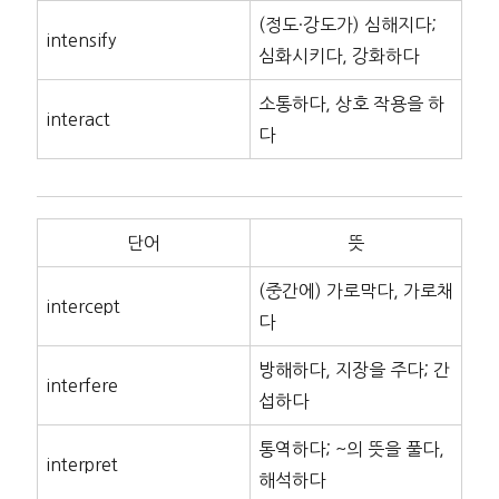
(정도·강도가) 심해지다;
intensify
심화시키다, 강화하다
소통하다, 상호 작용을 하
interact
다
단어
뜻
(중간에) 가로막다, 가로채
intercept
다
방해하다, 지장을 주다; 간
interfere
섭하다
통역하다; ~의 뜻을 풀다,
interpret
해석하다