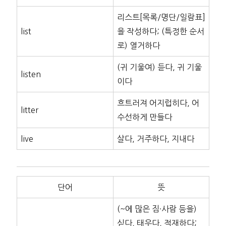
리스트[목록/명단/일람표]
list
을 작성하다; (특정한 순서
로) 열거하다
(귀 기울여) 듣다, 귀 기울
listen
이다
흐트러져 어지럽히다, 어
litter
수선하게 만들다
live
살다, 거주하다, 지내다
단어
뜻
(~에 많은 짐·사람 등을)
싣다, 태우다, 적재하다;