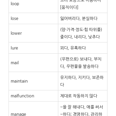
loop
[움직이다]
lose
잃어버리다, 분실하다
(양·가격·정도·힘 따위를)
lower
줄이다, 내리다, 낮추다
lure
꾀다, 유혹하다
(우편으로) 보내다, 부치
mail
다, 우편물을 발송하다
유지하다, 지키다, 보존하
maintain
다
malfunction
제대로 작동하지 않다
~을 잘 해내다, 애를 써서
manage
~하다; 경영하다, 관리하