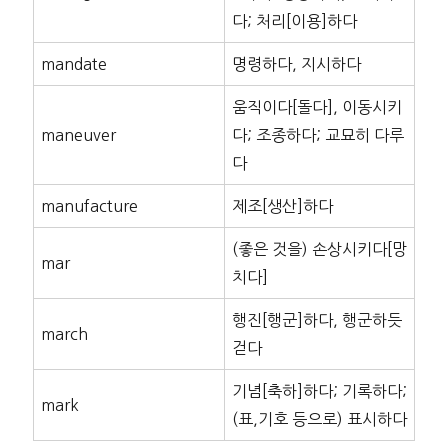
다; 처리[이용]하다
mandate
명령하다, 지시하다
움직이다[돌다], 이동시키
maneuver
다; 조종하다; 교묘히 다루
다
manufacture
제조[생산]하다
(좋은 것을) 손상시키다[망
mar
치다]
행진[행군]하다, 행군하듯
march
걷다
기념[축하]하다; 기록하다;
mark
(표,기호 등으로) 표시하다