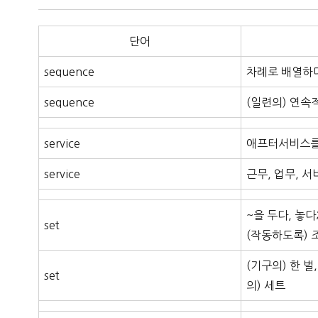
단어
sequence
차례로 배열하
sequence
(일련의) 연속
service
애프터서비스를 
service
근무, 업무, 
~을 두다, 놓다
set
(작동하도록)
(기구의) 한 벌,
set
의) 세트