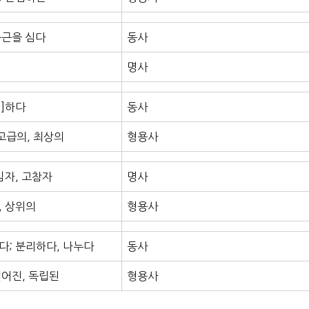
구근을 심다
동사
명사
]하다
동사
 고급의, 최상의
형용사
임자, 고참자
명사
, 상위의
형용사
다; 분리하다, 나누다
동사
떨어진, 독립된
형용사