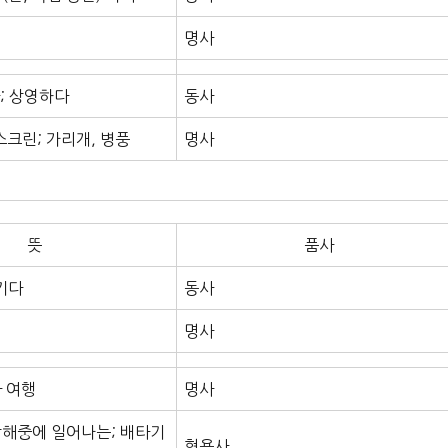
명사
; 상영하다
동사
스크린; 가리개, 병풍
명사
뜻
품사
키다
동사
명사
다 여행
명사
항해중에 일어나는; 배타기
형용사