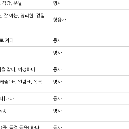
 직감, 분별
명사
, 잘 아는, 영리한, 경험
형용사
로 켜다
동사
명사
]을 잡다, 예정하다
동사
스케줄; 표, 일람표, 목록
명사
[떠]내다
동사
 특종
명사
(골, 득점 등을) 하다
동사