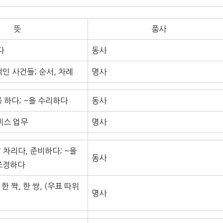
뜻
품사
다
동사
적인 사건들; 순서, 차례
명사
하다; ~을 수리하다
동사
서비스 업무
명사
; 차리다, 준비하다; ~을
동사
 조정하다
 한 짝, 한 쌍, (우표 따위
명사