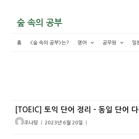
숲 속의 공부
홈
<숲 속의 공부>는?
영어
공무원
일
[TOEIC] 토익 단어 정리 – 동일 단어 
글
작
조나탕
2023년 6월 20일
쓴
성
이
일