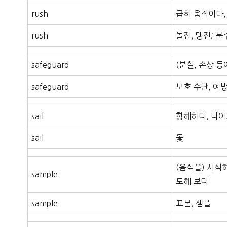
rush
급히 움직이다,
rush
돌진, 맹진; 분
safeguard
(분실, 손상 
safeguard
보호 수단, 예방
sail
항해하다, 나
sail
돛
(음식을) 시식하
sample
도해 보다
sample
표본, 샘플