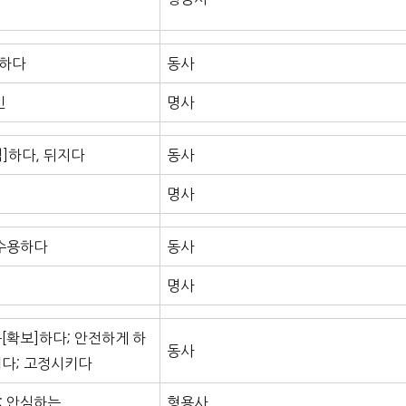
봉하다
동사
인
명사
색]하다, 뒤지다
동사
명사
 수용하다
동사
명사
득[확보]하다; 안전하게 하
동사
키다; 고정시키다
; 안심하는
형용사