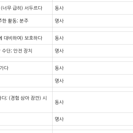
 (너무 급히) 서두르다
동사
주한 활동; 분주
명사
등에 대비하여) 보호하다
동사
 수단; 안전 장치
명사
아가다
동사
명사
다; (경험 삼아 잠깐) 시
동사
명사