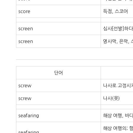
score
득점, 스코어
screen
심사[선발]하다
screen
영사막, 은막, 
단어
screw
나사로 고정시
screw
나사(못)
seafaring
해상 여행, 바
해상 여행의; 
seafaring