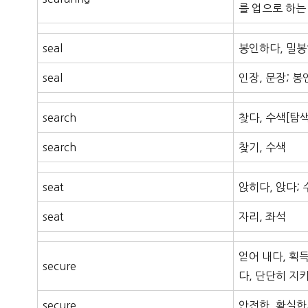
를 업으로 하는
seal
봉인하다, 밀
seal
인장, 문장; 봉
search
찾다, 수색[탐
search
찾기, 수색
seat
앉히다, 앉다;
seat
자리, 좌석
얻어 내다, 획
secure
다, 단단히 지
secure
안전한, 확실한