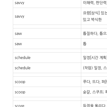
savvy
이해력, 판단력,
요령[상식] 있는
savvy
있고 박식한
saw
톱질하다, 톱으
saw
톱
schedule
일정[시간 계획
schedule
(작업) 일정, 
scoop
푸다, 뜨다, 퍼
scoop
숟갈, 스쿠프;
score
득점을 올리다, 