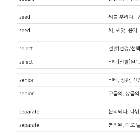
seed
씨를 뿌리다, 
seed
씨, 씨앗, 종자
select
선발[선정/선택
select
선택[선발]된;
senior
선배, 상관, 선
senior
고급의, 상급의
separate
분리되다, 나뉘
separate
분리된, 따로 