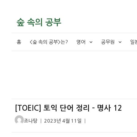
숲 속의 공부
홈
<숲 속의 공부>는?
영어
공무원
일
[TOEIC] 토익 단어 정리 – 명사 12
글
작
조나탕
2023년 4월 11일
쓴
성
이
일