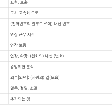
표현, 표출
도시 고속화 도로
(전화번호의 일부로 쓰여) 내선 번호
연장 근무 시간
연장 보증
연장, 확장; (전화의) 내선 (번호)
광범위한 분석
외부[외면]; (사람의) 겉(모습)
멸종, 절멸, 소멸
추가되는 것