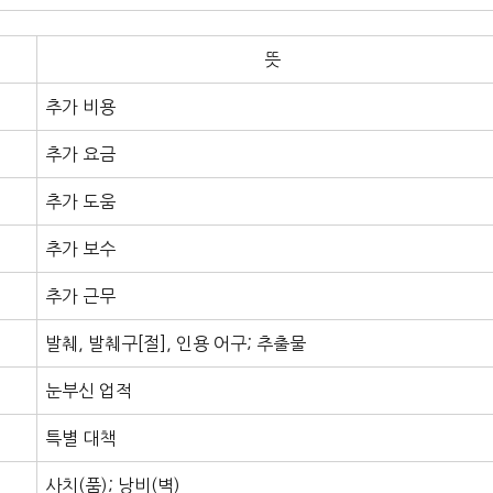
뜻
추가 비용
추가 요금
추가 도움
추가 보수
추가 근무
발췌, 발췌구[절], 인용 어구; 추출물
눈부신 업적
특별 대책
사치(품); 낭비(벽)