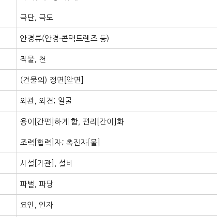
극단, 극도
안경류(안경·콘택트렌즈 등)
직물, 천
(건물의) 정면[앞면]
외관, 외견; 얼굴
용이[간편]하게 함, 편리[간이]화
조력[협력]자; 촉진자[물]
시설[기관], 설비
파벌, 파당
요인, 인자