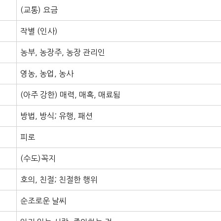
(교통) 요금
작별 (인사)
농부, 농장주, 농장 관리인
영농, 농업, 농사
(아주 강한) 매력, 매혹, 매료됨
방법, 방식; 유행, 패션
피로
(수도)꼭지
호의, 친절; 친절한 행위
순조로운 날씨