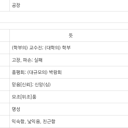
공장
뜻
(학부의) 교수진; (대학의) 학부
고장, 파손; 실패
품평회; (대규모의) 박람회
믿음[신뢰]; 신앙(심)
모조[위조]품
명성
익숙함, 낯익음, 친근함