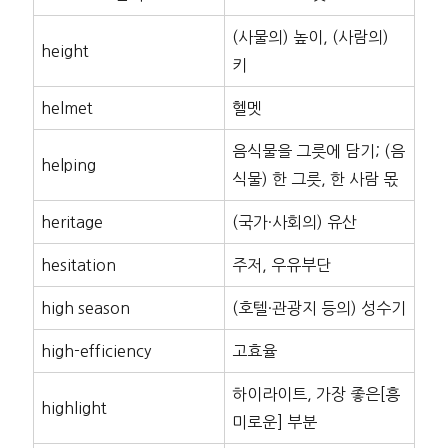
(사물의) 높이, (사람의)
height
키
helmet
헬멧
음식물을 그릇에 담기; (음
helping
식물) 한 그릇, 한 사람 몫
heritage
(국가·사회의) 유산
hesitation
주저, 우유부단
high season
(호텔·관광지 등의) 성수기
high-efficiency
고효율
하이라이트, 가장 좋은[흥
highlight
미로운] 부분