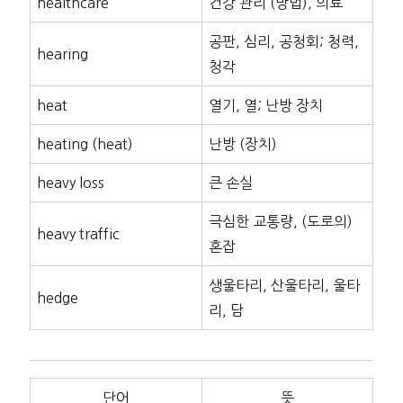
healthcare
건강 관리 (방법), 의료
공판, 심리, 공청회; 청력,
hearing
청각
heat
열기, 열; 난방 장치
heating (heat)
난방 (장치)
heavy loss
큰 손실
극심한 교통량, (도로의)
heavy traffic
혼잡
생울타리, 산울타리, 울타
hedge
리, 담
단어
뜻