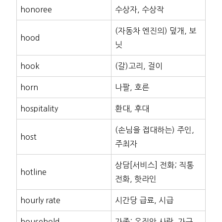
honoree
수상자, 수상작
(자동차 엔진의) 덮개, 보
hood
닛
hook
(갈)고리, 걸이
horn
나팔, 호른
hospitality
환대, 후대
(손님을 접대하는) 주인,
host
주최자
상담[서비스] 전화; 직통
hotline
전화, 핫라인
hourly rate
시간당 급료, 시급
household
가족; 온집안 사람, 가구