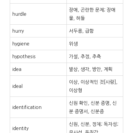
장애, 곤란한 문제; 장애
hurdle
물, 허들
hurry
서두름, 급함
hygiene
위생
hypothesis
가설, 추정, 추측
idea
발상, 생각, 방안, 계획
이상, 이상적인 것[사람],
ideal
이상형
신원 확인, 신분 증명, 신
identification
분 증명서, 신분증
신원, 신분, 정체; 독자성;
identity
유사성, 동질감