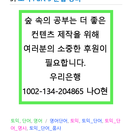
카
태
토익
,
단어
,
영어
영어단어
,
토익
,
토익_단어
,
토익_단
테
그
어_명사
,
토익_단어_품사