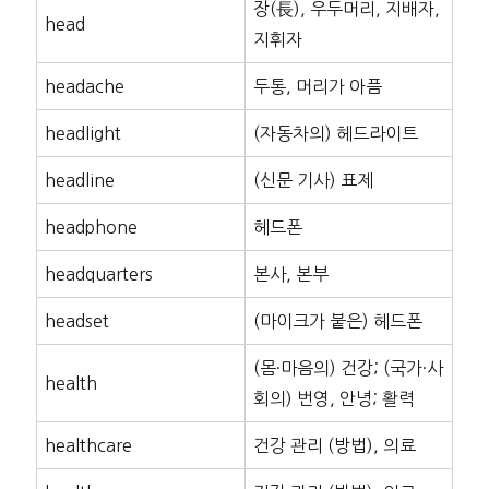
장(長), 우두머리, 지배자,
head
지휘자
headache
두통, 머리가 아픔
headlight
(자동차의) 헤드라이트
headline
(신문 기사) 표제
headphone
헤드폰
headquarters
본사, 본부
headset
(마이크가 붙은) 헤드폰
(몸·마음의) 건강; (국가·사
health
회의) 번영, 안녕; 활력
healthcare
건강 관리 (방법), 의료