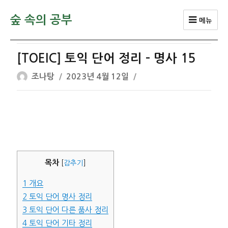
숲 속의 공부
메뉴
[TOEIC] 토익 단어 정리 – 명사 15
글
작
조나탕
2023년 4월 12일
쓴
성
이
일
자
목차
[
감추기
]
1
개요
2
토익 단어 명사 정리
3
토익 단어 다른 품사 정리
4
토익 단어 기타 정리