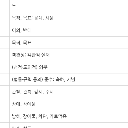
노
목적, 목표; 물체, 사물
이의, 반대
목적, 목표
객관성; 객관적 실재
(법적·도의적) 의무
(법률·규칙 등의) 준수; 축하, 기념
관찰, 관측, 감시, 주시
장애, 장애물
방해, 장애물, 차단, 가로막음