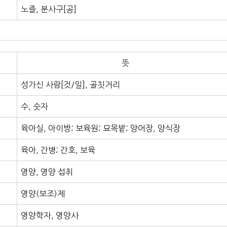
노즐, 분사구[공]
뜻
성가신 사람[것/일], 골칫거리
수, 숫자
육아실, 아이방; 보육원; 묘목밭; 양어장, 양식장
육아, 간병; 간호, 보육
영양, 영양 섭취
영양(보조)제
영양학자, 영양사