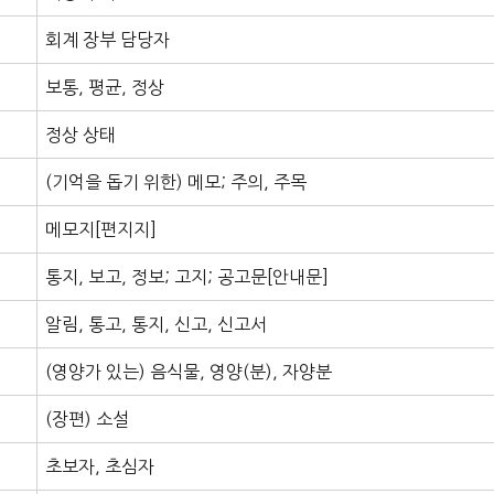
회계 장부 담당자
보통, 평균, 정상
정상 상태
(기억을 돕기 위한) 메모; 주의, 주목
메모지[편지지]
통지, 보고, 정보; 고지; 공고문[안내문]
알림, 통고, 통지, 신고, 신고서
(영양가 있는) 음식물, 영양(분), 자양분
(장편) 소설
초보자, 초심자