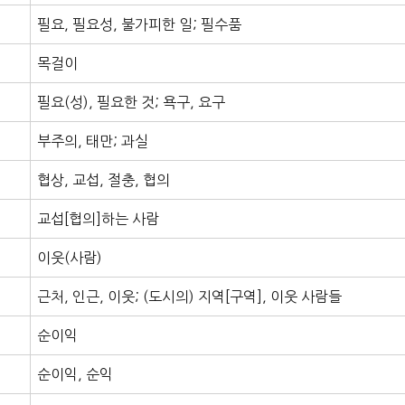
필요, 필요성, 불가피한 일; 필수품
목걸이
필요(성), 필요한 것; 욕구, 요구
부주의, 태만; 과실
협상, 교섭, 절충, 협의
교섭[협의]하는 사람
이웃(사람)
근처, 인근, 이웃; (도시의) 지역[구역], 이웃 사람들
순이익
순이익, 순익