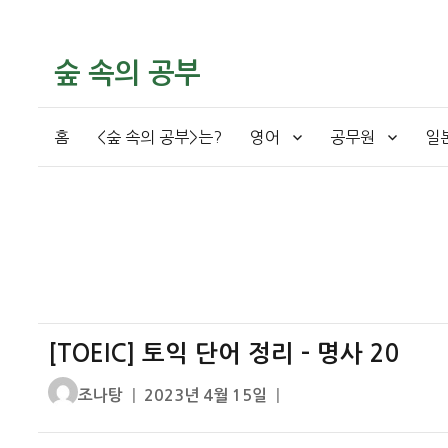
숲 속의 공부
홈
<숲 속의 공부>는?
영어
공무원
일
[TOEIC] 토익 단어 정리 – 명사 20
글
작
조나탕
2023년 4월 15일
쓴
성
이
일