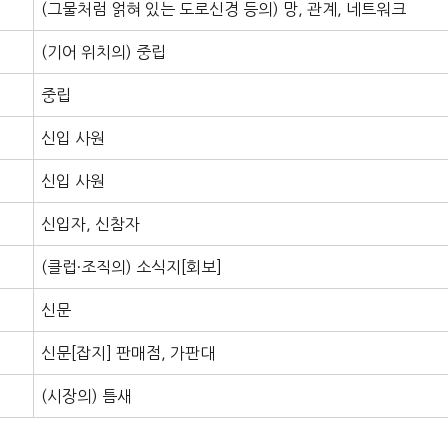
(그물처럼 얽혀 있는 도로신경 등의) 망, 관계, 네트워크
(기어 위치의) 중립
중립
신입 사원
신입 사원
신입자, 신참자
(클럽·조직의) 소식지[회보]
신문
신문[잡지] 판매점, 가판대
(시장의) 틈새