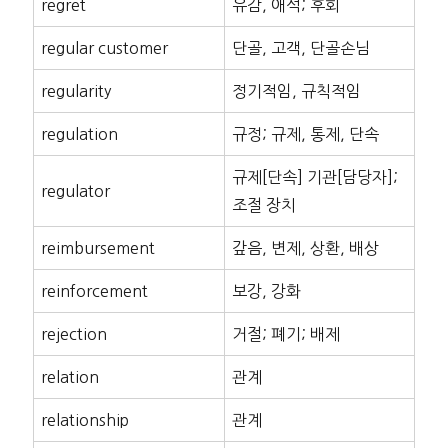
regret
유감, 애석; 후회
regular customer
단골, 고객, 단골손님
regularity
정기적임, 규칙적임
regulation
규정; 규제, 통제, 단속
규제[단속] 기관[담당자];
regulator
조절 장치
reimbursement
갚음, 변제, 상환, 배상
reinforcement
보강, 강화
rejection
거절; 폐기; 배제
relation
관계
relationship
관계