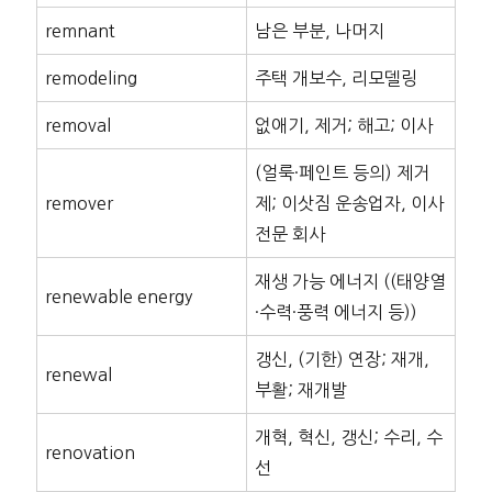
remnant
남은 부분, 나머지
remodeling
주택 개보수, 리모델링
removal
없애기, 제거; 해고; 이사
(얼룩·페인트 등의) 제거
remover
제; 이삿짐 운송업자, 이사
전문 회사
재생 가능 에너지 ((태양열
renewable energy
·수력·풍력 에너지 등))
갱신, (기한) 연장; 재개,
renewal
부활; 재개발
개혁, 혁신, 갱신; 수리, 수
renovation
선