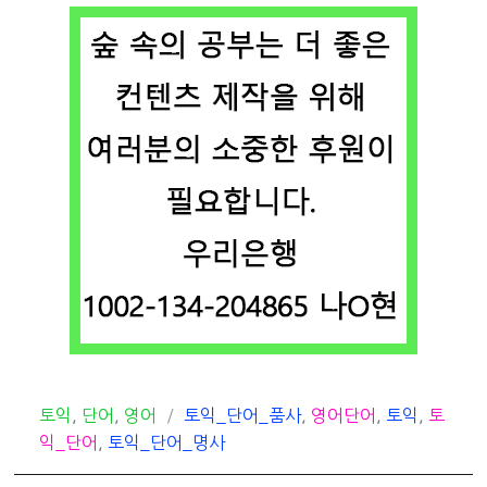
카
태
토익
,
단어
,
영어
토익_단어_품사
,
영어단어
,
토익
,
토
테
그
익_단어
,
토익_단어_명사
고