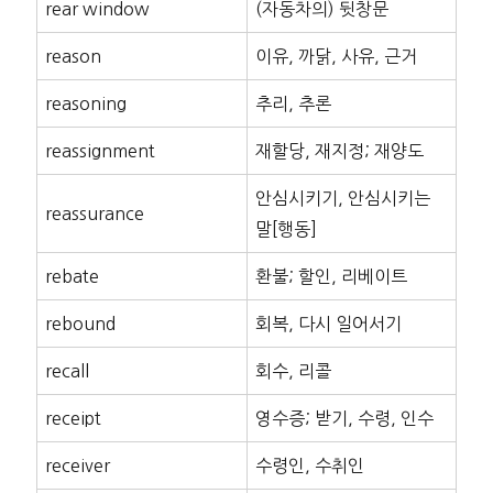
rear window
(자동차의) 뒷창문
reason
이유, 까닭, 사유, 근거
reasoning
추리, 추론
reassignment
재할당, 재지정; 재양도
안심시키기, 안심시키는
reassurance
말[행동]
rebate
환불; 할인, 리베이트
rebound
회복, 다시 일어서기
recall
회수, 리콜
receipt
영수증; 받기, 수령, 인수
receiver
수령인, 수취인