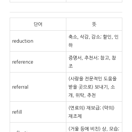
단어
뜻
축소, 삭감, 감소; 할인, 인
reduction
하
증명서, 추천서; 참고, 참
reference
조
(사람을 전문적인 도움을
referral
받을 곳으로) 보내기, 소
개, 위탁, 추천
(연료의) 재보급; (약의)
refill
재조제
(거울 등에 비친) 상, 모습;