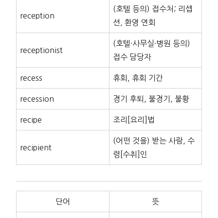
(호텔 등의) 접수처; 리셉
reception
션, 환영 연회
(호텔·사무실·병원 등의)
receptionist
접수 담당자
recess
휴회, 휴회 기간
recession
경기 후퇴, 불경기, 불황
recipe
조리[요리]법
(어떤 것을) 받는 사람, 수
recipient
령[수취]인
단어
뜻