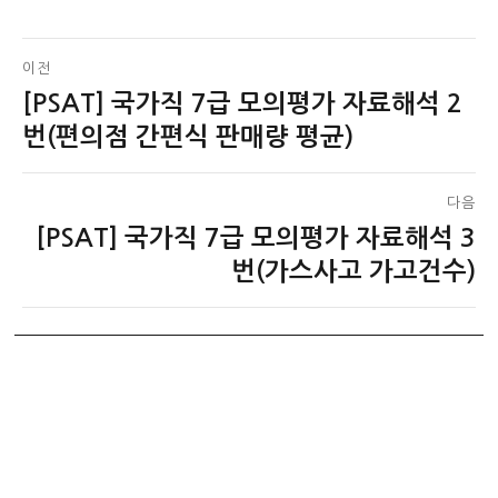
글
이전
[PSAT] 국가직 7급 모의평가 자료해석 2
이
탐
전
번(편의점 간편식 판매량 평균)
색
글:
다음
[PSAT] 국가직 7급 모의평가 자료해석 3
다
음
번(가스사고 가고건수)
글: