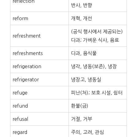
reflection
반사, 반향
reform
개혁, 개선
(공식 행사에서 제공되는)
refreshment
다과; 가벼운 식사, 음료
refreshments
다과, 음식물
refrigeration
냉각, 냉동(보존), 냉장
refrigerator
냉장고, 냉동실
refuge
피난(처); 보호 시설, 쉼터
refund
환불(금)
refusal
거절, 거부
regard
주의, 고려, 관심