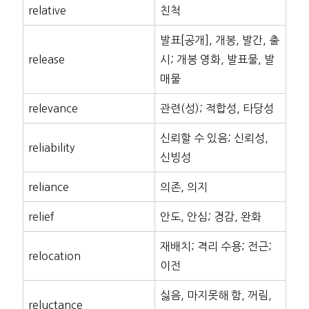
relative
친척
발표[공개], 개봉, 발간, 출
release
시; 개봉 영화, 발표물, 발
매물
relevance
관련(성); 적합성, 타당성
신뢰할 수 있음; 신뢰성,
reliability
신빙성
reliance
의존, 의지
relief
안도, 안심; 경감, 완화
재배치; 격리 수용; 전근;
relocation
이전
싫음, 마지못해 함, 꺼림,
reluctance