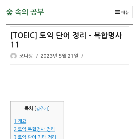
숲 속의 공부
메뉴
[TOEIC] 토익 단어 정리 – 복합명사
11
글
작
조나탕
2023년 5월 21일
쓴
성
이
일
자
목차
[
감추기
]
1
개요
2
토익 복합명사 정리
3
토익 단어 기타 정리