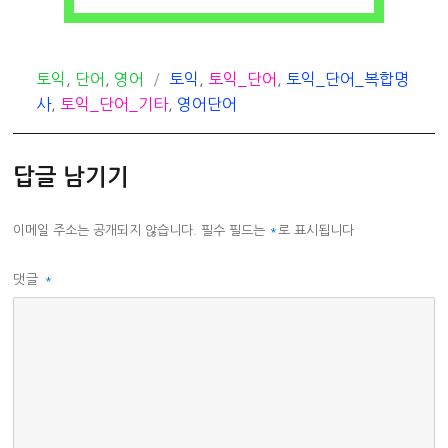
카
태
토익
,
단어
,
영어
토익
,
토익_단어
,
토익_단어_복합명
테
그
사
,
토익_단어_기타
,
영어단어
고
리
답글 남기기
이메일 주소는 공개되지 않습니다.
필수 필드는
*
로 표시됩니다
댓글
*