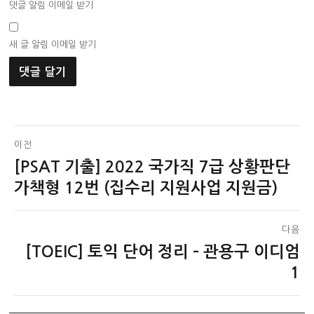
댓글 알림 이메일 받기
새 글 알림 이메일 받기
글
이전
[PSAT 기출] 2022 국가직 7급 상황판단
이
탐
전
가책형 12번 (집수리 지원사업 지원금)
색
글:
다음
[TOEIC] 토익 단어 정리 – 관용구 이디엄
다
음
1
글: