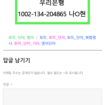
카
태
토익
,
단어
,
영어
토익
,
토익_단어
,
토익_단어_복합명
테
그
사
,
토익_단어_기타
,
영어단어
고
리
답글 남기기
이메일 주소는 공개되지 않습니다.
필수 필드는
*
로 표시됩니다
댓글
*