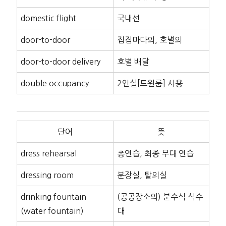
domestic flight
국내선
door-to-door
집집마다의, 호별의
door-to-door delivery
호별 배달
double occupancy
2인실[트윈룸] 사용
단어
뜻
dress rehearsal
총연습, 최종 무대 연습
dressing room
분장실, 탈의실
drinking fountain
(공공장소의) 분수식 식수
(water fountain)
대