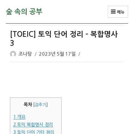
숲 속의 공부
메뉴
[TOEIC] 토익 단어 정리 – 복합명사
3
글
작
조나탕
2023년 5월 17일
쓴
성
이
일
자
목차
[
감추기
]
1
개요
2
토익 복합명사 정리
3
토익 단어 기타 정리