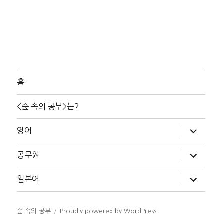
홈
<숲 속의 공부>는?
하
영어
위
메
뉴
하
공무원
확
위
장
메
뉴
하
일본어
확
위
장
메
뉴
확
숲 속의 공부
Proudly powered by WordPress
장