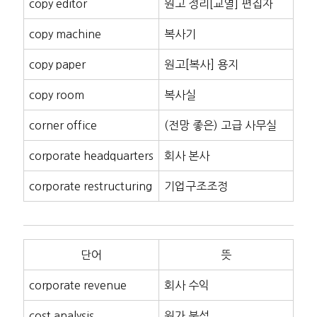
copy editor
원고 정리[교열] 편집자
copy machine
복사기
copy paper
원고[복사] 용지
copy room
복사실
corner office
(전망 좋은) 고급 사무실
corporate headquarters
회사 본사
corporate restructuring
기업구조조정
단어
뜻
corporate revenue
회사 수익
cost analysis
원가 분석