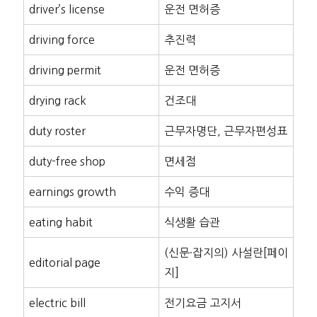
driver’s license
운전 면허증
driving force
추진력
driving permit
운전 면허증
drying rack
건조대
duty roster
근무자명단, 근무자편성표
duty-free shop
면세점
earnings growth
수익 증대
eating habit
식생활 습관
(신문·잡지의) 사설란[페이
editorial page
지]
electric bill
전기요금 고지서