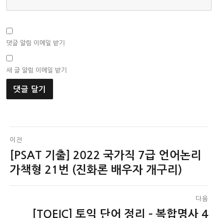
댓글 알림 이메일 받기
새 글 알림 이메일 받기
글
이전
[PSAT 기출] 2022 국가직 7급 언어논리
이
탐
전
가책형 21번 (진화론 배우자 개구리)
색
글:
다음
[TOEIC] 토익 단어 정리 – 복합명사 4
다